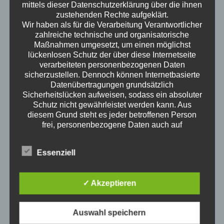
mittels dieser Datenschutzerklärung über die ihnen
zustehenden Rechte aufgeklärt.
Wir haben als für die Verarbeitung Verantwortlicher
zahlreiche technische und organisatorische
Maßnahmen umgesetzt, um einen möglichst
lückenlosen Schutz der über diese Internetseite
verarbeiteten personenbezogenen Daten
sicherzustellen. Dennoch können Internetbasierte
science of everyday life
Datenübertragungen grundsätzlich
Sicherheitslücken aufweisen, sodass ein absoluter
Wann ist man erwachsen? Wenn man an der
Schutz nicht gewährleistet werden kann. Aus
Wursttheke keine Wurst mehr auf die Hand
diesem Grund steht es jeder betroffenen Person
angeboten bekommt? Wenn man spät abends
frei, personenbezogene Daten auch auf
alternativen Wegen, beispielsweise telefonisch, an
Fehler F 23 des Geschirrspülers googelt? Wie ist
uns zu übermitteln.
Erwachsen sein? Welche Themen interessieren
Essenziell
Erwachsene? Kristof ist ausgewiesener
Begriffsbestimmungen
Erwachsener und redet darüber.
Die Datenschutzerklärung beruht auf den
Neue Episoden
Begrifflichkeiten, die durch den Europäischen
✓ Akzeptieren
Richtlinien- und Verordnungsgeber beim Erlass
der Datenschutz-Grundverordnung (DS-GVO)
Klimawandel für Erwachsene
verwendet wurden. Unsere Datenschutzerklärung
Auswahl speichern
4. August 2026
soll sowohl für die Öffentlichkeit als auch für