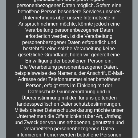
personenbezogener Daten möglich. Sofern eine
Haben wir eine Wahl bei der Wahl? Ute und
betroffene Person besondere Services unseres
Kristof sind an den ganz großen Fragen dran.
Unternehmens über unsere Internetseite in
Was ist ein Osmosekraftwerk und welche
Anspruch nehmen möchte, könnte jedoch eine
einsatzbereiten Methoden zur Energiewende
Verarbeitung personenbezogener Daten
erforderlich werden. Ist die Verarbeitung
gibt es heute? Wie geht Selbstfürsorge schon
personenbezogener Daten erforderlich und
in der Schule?Außerdem gibt es
besteht für eine solche Verarbeitung keine
Geburtstagsgeschenke und ein
gesetzliche Grundlage, holen wir generell eine
Familiengeheimnis noch obendrauf.
Einwilligung der betroffenen Person ein.
Die Verarbeitung personenbezogener Daten,
Erwachsen – der Podcast
beispielsweise des Namens, der Anschrift, E-Mail-
Adresse oder Telefonnummer einer betroffenen
Person, erfolgt stets im Einklang mit der
Datenschutz-Grundverordnung und in
Übereinstimmung mit den für uns geltenden
landesspezifischen Datenschutzbestimmungen.
Mittels dieser Datenschutzerklärung möchte unser
Unternehmen die Öffentlichkeit über Art, Umfang
und Zweck der von uns erhobenen, genutzten und
verarbeiteten personenbezogenen Daten
informieren. Ferner werden betroffene Personen