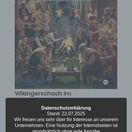
Wikingerschach im
Improvisationstheater
Datenschutzerklärung
Stand: 22.07.2025
Sollten wir dankbar für psychische
Wir freuen uns sehr über Ihr Interesse an unserem
Verletzungen sein? Lieber Lagerfeuer als
Unternehmen. Eine Nutzung der Internetseiten ist
Fernsehen? Sind Noten in der Schule gerecht?
grundsätzlich ohne jede Angabe