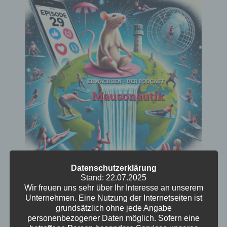
Datenschutzerklärung
Mausonautik
Stand: 22.07.2025
Wir freuen uns sehr über Ihr Interesse an unserem
Unternehmen. Eine Nutzung der Internetseiten ist
Von Mäusen auf dem Dachboden, die auf
grundsätzlich ohne jede Angabe
Nutella stehen, bis hin zu Liebesbetrügern im
personenbezogener Daten möglich. Sofern eine
Online-Dating-Dschungel ist alles dabei. Und