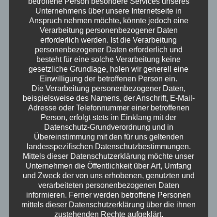
betroffene Person besondere Services unseres
wer hätte gedacht, dass ein blasser blauer
Unternehmens über unsere Internetseite in
Anspruch nehmen möchte, könnte jedoch eine
Punkt im All uns so zum Nachdenken bringen
Verarbeitung personenbezogener Daten
kann? Also, schnallt euch an und lasst euch
erforderlich werden. Ist die Verarbeitung
überraschen!
personenbezogener Daten erforderlich und
Erwachsen – der Podcast
besteht für eine solche Verarbeitung keine
gesetzliche Grundlage, holen wir generell eine
Einwilligung der betroffenen Person ein.
Die Verarbeitung personenbezogener Daten,
beispielsweise des Namens, der Anschrift, E-Mail-
Adresse oder Telefonnummer einer betroffenen
Person, erfolgt stets im Einklang mit der
Datenschutz-Grundverordnung und in
Übereinstimmung mit den für uns geltenden
landesspezifischen Datenschutzbestimmungen.
Mittels dieser Datenschutzerklärung möchte unser
Unternehmen die Öffentlichkeit über Art, Umfang
und Zweck der von uns erhobenen, genutzten und
verarbeiteten personenbezogenen Daten
informieren. Ferner werden betroffene Personen
mittels dieser Datenschutzerklärung über die ihnen
zustehenden Rechte aufgeklärt.