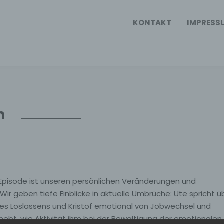
KONTAKT
IMPRESS
n
pisode ist unseren persönlichen Veränderungen und
r geben tiefe Einblicke in aktuelle Umbrüche: Ute spricht ü
des Loslassens und Kristof emotional von Jobwechsel und
hebt, wie Aktivität ihm bei der Bewältigung der emotionalen