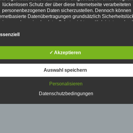
lückenlosen Schutz der über diese Internetseite verarbeiteten
personenbezogenen Daten sicherzustellen. Dennoch können
ternetbasierte Datenübertragungen grundsätzlich Sicherheitslüc
eisen, sodass ein absoluter Schutz nicht gewährleistet werden 
Aus diesem Grund steht es jeder betroffenen Person frei,
sonenbezogene Daten auch auf alternativen Wegen, beispielsw
ssenziell
telefonisch, an uns zu übermitteln.
Begriffsbestimmungen
✓ Akzeptieren
Datenschutzerklärung beruht auf den Begrifflichkeiten, die durc
uropäischen Richtlinien- und Verordnungsgeber beim Erlass d
tenschutz-Grundverordnung (DS-GVO) verwendet wurden. Uns
Auswahl speichern
schutzerklärung soll sowohl für die Öffentlichkeit als auch für 
den und Geschäftspartner einfach lesbar und verständlich sein
Personalisieren
dies zu gewährleisten, möchten wir vorab die verwendeten
Begrifflichkeiten erläutern.
Datenschutzbedingungen
ir verwenden in dieser Datenschutzerklärung unter anderem d
folgenden Begriffe:
a) personenbezogene Daten
ersonenbezogene Daten sind alle Informationen, die sich auf ei
dentifizierte oder identifizierbare natürliche Person (im Folgend
etroffene Person") beziehen. Als identifizierbar wird eine natürli