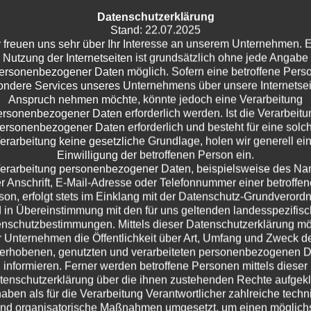
lektieren unsere gemeinsame Podcast-Reise als vorerst letzt
Datenschutzerklärung
e Kristofs „Hochstaplersyndrom“ überwinden half und zu e
Stand: 22.07.2025
te stellt ihr Herzensprojekt „Babybauchgeflüster“
 freuen uns sehr über Ihr Interesse an unserem Unternehmen. 
Nutzung der Internetseiten ist grundsätzlich ohne jede Angabe
wangerschaftswochen) vor. Kristof teilt seine 11-jährige
ersonenbezogener Daten möglich. Sofern eine betroffene Pers
rät, frühzeitig auf Warnzeichen zu reagieren und Belastunge
ndere Services unseres Unternehmens über unsere Internetsei
eise wird Kristof zum Bindungsratgeber. Zum Schluss wird e
Anspruch nehmen möchte, könnte jedoch eine Verarbeitung
eben.
ersonenbezogener Daten erforderlich werden. Ist die Verarbeitu
ersonenbezogener Daten erforderlich und besteht für eine solc
erarbeitung keine gesetzliche Grundlage, holen wir generell ei
Einwilligung der betroffenen Person ein.
erarbeitung personenbezogener Daten, beispielsweise des N
r Anschrift, E-Mail-Adresse oder Telefonnummer einer betroffe
son, erfolgt stets im Einklang mit der Datenschutz-Grundverord
 in Übereinstimmung mit den für uns geltenden landesspezifis
nschutzbestimmungen. Mittels dieser Datenschutzerklärung m
 Unternehmen die Öffentlichkeit über Art, Umfang und Zweck d
erhobenen, genutzten und verarbeiteten personenbezogenen 
informieren. Ferner werden betroffene Personen mittels dieser
tenschutzerklärung über die ihnen zustehenden Rechte aufgeklä
haben als für die Verarbeitung Verantwortlicher zahlreiche techn
nd organisatorische Maßnahmen umgesetzt, um einen möglich