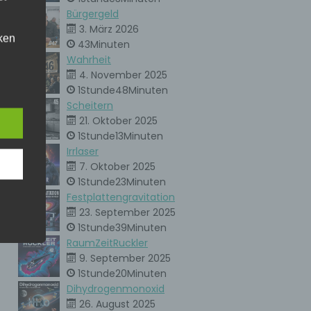
Bürgergeld
3. März 2026
ken
43Minuten
kann.
Wahrheit
4. November 2025
eise
1Stunde48Minuten
Scheitern
21. Oktober 2025
h den
1Stunde13Minuten
er
Irrlaser
ere
7. Oktober 2025
unsere
1Stunde23Minuten
. Um
Festplattengravitation
23. September 2025
ie
1Stunde39Minuten
RaumZeitRuckler
9. September 2025
1Stunde20Minuten
ne
Dihydrogenmonoxid
en
che
26. August 2025