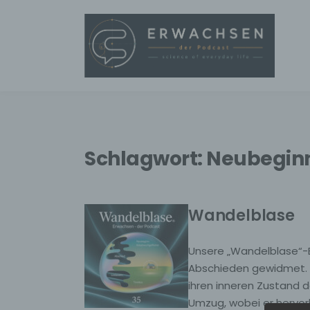
Schlagwort:
Neubegin
Wandelblase
Unsere „Wandelblase“-E
Abschieden gewidmet. Wi
ihren inneren Zustand 
Umzug, wobei er hervor