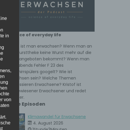
Eine
on
science of everyday life
te in
Wann ist man erwachsen? Wenn man an
ng
der Wursttheke keine Wurst mehr auf die
he
Hand angeboten bekommt? Wenn man
ne
spät abends Fehler F 23 des
amens,
Geschirrspülers googelt? Wie ist
nen
Erwachsen sein? Welche Themen
nung
interessieren Erwachsene? Kristof ist
chen
ausgewiesener Erwachsener und redet
öchte
darüber.
er von
Neue Episoden
Daten
Klimawandel für Erwachsene
rt.
ische
4. August 2026
st
1Stunde3Minuten