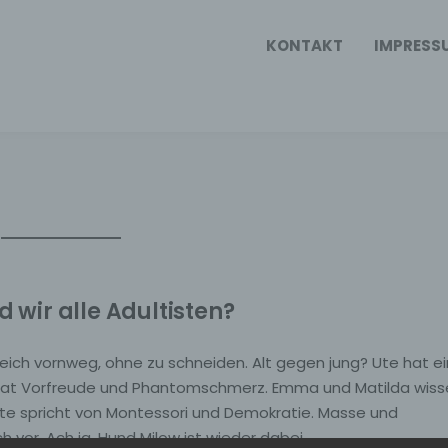
KONTAKT
IMPRESS
d wir alle Adultisten?
leich vornweg, ohne zu schneiden. Alt gegen jung? Ute hat e
 hat Vorfreude und Phantomschmerz. Emma und Matilda wiss
 Ute spricht von Montessori und Demokratie. Masse und
or. Ach ja, Hund Milow ist wieder dabei.