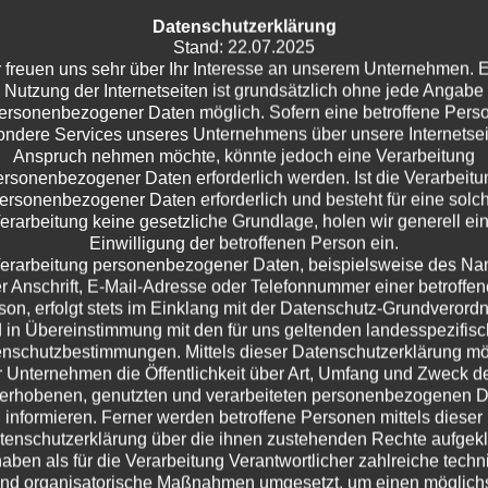
Datenschutzerklärung
Stand: 22.07.2025
 freuen uns sehr über Ihr Interesse an unserem Unternehmen. 
Nutzung der Internetseiten ist grundsätzlich ohne jede Angabe
ersonenbezogener Daten möglich. Sofern eine betroffene Pers
ndere Services unseres Unternehmens über unsere Internetsei
Anspruch nehmen möchte, könnte jedoch eine Verarbeitung
ersonenbezogener Daten erforderlich werden. Ist die Verarbeitu
ersonenbezogener Daten erforderlich und besteht für eine solc
erarbeitung keine gesetzliche Grundlage, holen wir generell ei
Einwilligung der betroffenen Person ein.
erarbeitung personenbezogener Daten, beispielsweise des N
r Anschrift, E-Mail-Adresse oder Telefonnummer einer betroffe
son, erfolgt stets im Einklang mit der Datenschutz-Grundverord
 in Übereinstimmung mit den für uns geltenden landesspezifis
nschutzbestimmungen. Mittels dieser Datenschutzerklärung m
 Unternehmen die Öffentlichkeit über Art, Umfang und Zweck d
erhobenen, genutzten und verarbeiteten personenbezogenen 
informieren. Ferner werden betroffene Personen mittels dieser
tenschutzerklärung über die ihnen zustehenden Rechte aufgeklä
haben als für die Verarbeitung Verantwortlicher zahlreiche techn
nd organisatorische Maßnahmen umgesetzt, um einen möglich