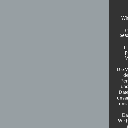
Wir
p
beso
p
p
V
Die V
de
Per
und
Date
unser
uns 
Da
Wir 
u