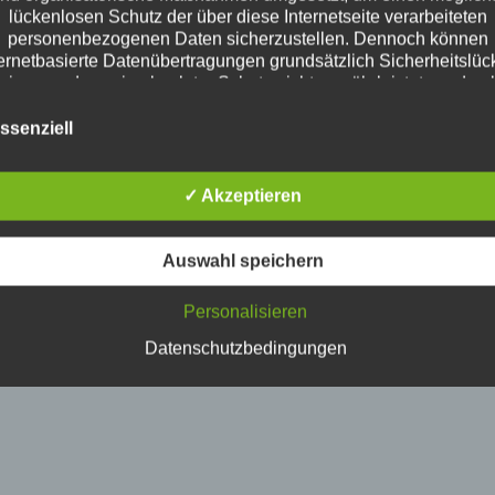
lückenlosen Schutz der über diese Internetseite verarbeiteten
personenbezogenen Daten sicherzustellen. Dennoch können
ternetbasierte Datenübertragungen grundsätzlich Sicherheitslüc
eisen, sodass ein absoluter Schutz nicht gewährleistet werden 
Aus diesem Grund steht es jeder betroffenen Person frei,
sonenbezogene Daten auch auf alternativen Wegen, beispielsw
ssenziell
telefonisch, an uns zu übermitteln.
Begriffsbestimmungen
✓ Akzeptieren
Datenschutzerklärung beruht auf den Begrifflichkeiten, die durc
uropäischen Richtlinien- und Verordnungsgeber beim Erlass d
tenschutz-Grundverordnung (DS-GVO) verwendet wurden. Uns
Auswahl speichern
schutzerklärung soll sowohl für die Öffentlichkeit als auch für 
den und Geschäftspartner einfach lesbar und verständlich sein
Personalisieren
dies zu gewährleisten, möchten wir vorab die verwendeten
Begrifflichkeiten erläutern.
Datenschutzbedingungen
ir verwenden in dieser Datenschutzerklärung unter anderem d
folgenden Begriffe:
a) personenbezogene Daten
ersonenbezogene Daten sind alle Informationen, die sich auf ei
dentifizierte oder identifizierbare natürliche Person (im Folgend
etroffene Person") beziehen. Als identifizierbar wird eine natürli