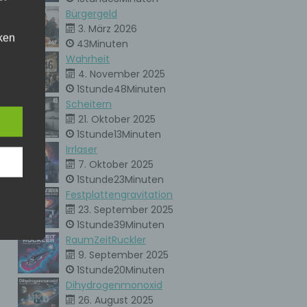
Bürgergeld
3. März 2026
ken
43Minuten
kann.
Wahrheit
4. November 2025
eise
1Stunde48Minuten
Scheitern
21. Oktober 2025
h den
1Stunde13Minuten
er
Irrlaser
ere
7. Oktober 2025
unsere
1Stunde23Minuten
. Um
Festplattengravitation
23. September 2025
ie
1Stunde39Minuten
RaumZeitRuckler
9. September 2025
1Stunde20Minuten
ne
Dihydrogenmonoxid
en
che
26. August 2025