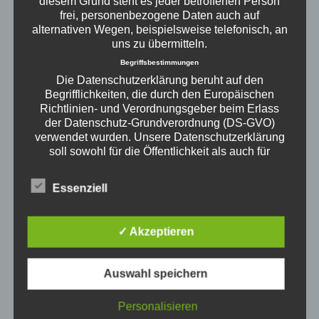
diesem Grund steht es jeder betroffenen Person
frei, personenbezogene Daten auch auf
alternativen Wegen, beispielsweise telefonisch, an
uns zu übermitteln.
Begriffsbestimmungen
Die Datenschutzerklärung beruht auf den
Begrifflichkeiten, die durch den Europäischen
Richtlinien- und Verordnungsgeber beim Erlass
der Datenschutz-Grundverordnung (DS-GVO)
verwendet wurden. Unsere Datenschutzerklärung
soll sowohl für die Öffentlichkeit als auch für
unsere Kunden und Geschäftspartner einfach
lesbar und verständlich sein. Um dies zu
Essenziell
gewährleisten, möchten wir vorab die verwendeten
Begrifflichkeiten erläutern.
Wir verwenden in dieser Datenschutzerklärung
✓ Akzeptieren
unter anderem die folgenden Begriffe:
science of everyday life
a) personenbezogene Daten
Personenbezogene Daten sind alle Informationen,
Wann ist man erwachsen? Wenn man an der
Auswahl speichern
die sich auf eine identifizierte oder identifizierbare
Wursttheke keine Wurst mehr auf die Hand
natürliche Person (im Folgenden „betroffene
angeboten bekommt? Wenn man spät abends
Personalisieren
Person") beziehen. Als identifizierbar wird eine