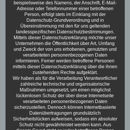
beispielsweise des Namens, der Anschrift, E-Mail-
Adresse oder Telefonnummer einer betroffenen
Corona reloaded
Person, erfolgt stets im Einklang mit der
Datenschutz-Grundverordnung und in
Übereinstimmung mit den für uns geltenden
Ute ist wieder da! Ja, wir müssen nochmal
landesspezifischen Datenschutzbestimmungen.
über COVID-19 reden, denn Ute bringt frische
Mittels dieser Datenschutzerklärung möchte unser
Unternehmen die Öffentlichkeit über Art, Umfang
Erfahrungen mit. Es folgt ein kleiner Ritt durch
und Zweck der von uns erhobenen, genutzten und
das Erwachsensein. Irrsinn in der US-
verarbeiteten personenbezogenen Daten
Kandidaten-Debatte. Was macht ein
informieren. Ferner werden betroffene Personen
Holzknüppel im Turm eines Kampfpanzers?
mittels dieser Datenschutzerklärung über die ihnen
zustehenden Rechte aufgeklärt.
Was ist das Gegenteil von Empathie? Fahren
Wir haben als für die Verarbeitung Verantwortlicher
Traktoren auch elektrisch? Hilft
zahlreiche technische und organisatorische
Geoengineering gegen den Klimawandel? Wie
Maßnahmen umgesetzt, um einen möglichst
bereitet Ute eine Prüfung vor? Hörbar
lückenlosen Schutz der über diese Internetseite
verarbeiteten personenbezogenen Daten
mittendrin ist auch wieder Hund Milow. Viel
sicherzustellen. Dennoch können Internetbasierte
Spaß!
Datenübertragungen grundsätzlich
Erwachsen – der Podcast
Sicherheitslücken aufweisen, sodass ein absoluter
Schutz nicht gewährleistet werden kann. Aus