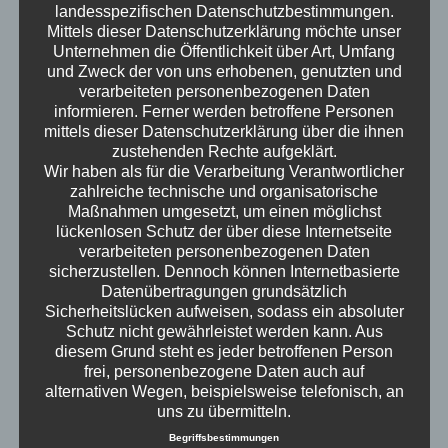
Mitarbeiter zur Familiengründung gezwungen,
landesspezifischen Datenschutzbestimmungen.
während die Welt nun nach der Dubai
Mittels dieser Datenschutzerklärung möchte unser
Schokolade den Hype um japanische 19$-
Unternehmen die Öffentlichkeit über Art, Umfang
und Zweck der von uns erhobenen, genutzten und
Erdbeeren entdeckt. Am Ende bleibt die Frage:
verarbeiteten personenbezogenen Daten
Warum braucht die Welt eine 19$-Erdbeere?
informieren. Ferner werden betroffene Personen
Erwachsen – der Podcast
mittels dieser Datenschutzerklärung über die ihnen
zustehenden Rechte aufgeklärt.
Wir haben als für die Verarbeitung Verantwortlicher
zahlreiche technische und organisatorische
Maßnahmen umgesetzt, um einen möglichst
lückenlosen Schutz der über diese Internetseite
verarbeiteten personenbezogenen Daten
sicherzustellen. Dennoch können Internetbasierte
Datenübertragungen grundsätzlich
Sicherheitslücken aufweisen, sodass ein absoluter
Schutz nicht gewährleistet werden kann. Aus
diesem Grund steht es jeder betroffenen Person
frei, personenbezogene Daten auch auf
alternativen Wegen, beispielsweise telefonisch, an
uns zu übermitteln.
Begriffsbestimmungen