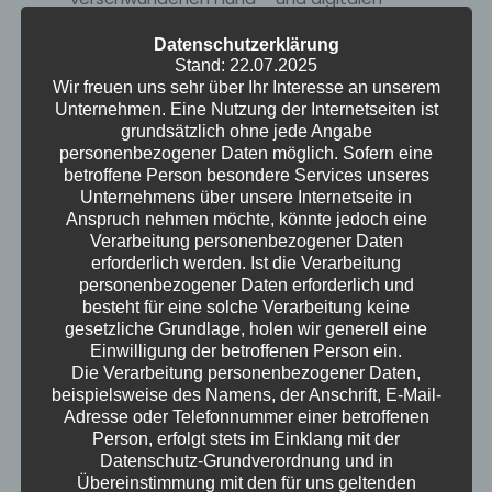
Schönheitsfiltern in die 33. Episode ihres
Datenschutzerklärung
Podcasts. Ute präsentiert ihr indisches
Stand: 22.07.2025
Wohnzimmer im 80er-Jahre-Stil, während
Wir freuen uns sehr über Ihr Interesse an unserem
Kristof über die Attraktivität von Männern und
Unternehmen. Eine Nutzung der Internetseiten ist
grundsätzlich ohne jede Angabe
eine Supermutti-Blasentang-Pflanze aus der
personenbezogener Daten möglich. Sofern eine
Ostsee philosophiert. Nach einem kleinen Quiz
betroffene Person besondere Services unseres
über psychische Erkrankungen geht es um
Unternehmens über unsere Internetseite in
Frühlingsgefühle, die Ute mit einer
Anspruch nehmen möchte, könnte jedoch eine
Verarbeitung personenbezogener Daten
Frauentagsfeier und Kristof mit den Tücken
erforderlich werden. Ist die Verarbeitung
der Fotosynthese verbindet. Während Ute
personenbezogener Daten erforderlich und
eine spirituelle Rückkehr des Lichts beschwört,
besteht für eine solche Verarbeitung keine
erklärt Kristof die Verschränkung von Quanten
gesetzliche Grundlage, holen wir generell eine
Einwilligung der betroffenen Person ein.
und die Notwendigkeit von etwas Dreck im
Die Verarbeitung personenbezogener Daten,
Weltall. Die beiden diskutieren über hohe
beispielsweise des Namens, der Anschrift, E-Mail-
Wahlbeteiligungen, eine mögliche Wehrpflicht
Adresse oder Telefonnummer einer betroffenen
für alle Geschlechter und die Sinnhaftigkeit
Person, erfolgt stets im Einklang mit der
Datenschutz-Grundverordnung und in
von Symptom-Checker-Apps. In China werden
Übereinstimmung mit den für uns geltenden