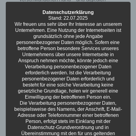
Schönheitsfiltern in die 33. Episode ihres
Datenschutzerklärung
Podcasts. Ute präsentiert ihr indisches
Stand: 22.07.2025
Wohnzimmer im 80er-Jahre-Stil, während
Wir freuen uns sehr über Ihr Interesse an unserem
Kristof über die Attraktivität von Männern und
Unternehmen. Eine Nutzung der Internetseiten ist
grundsätzlich ohne jede Angabe
eine Supermutti-Blasentang-Pflanze aus der
personenbezogener Daten möglich. Sofern eine
Ostsee philosophiert. Nach einem kleinen Quiz
betroffene Person besondere Services unseres
über psychische Erkrankungen geht es um
Unternehmens über unsere Internetseite in
Frühlingsgefühle, die Ute mit einer
Anspruch nehmen möchte, könnte jedoch eine
Verarbeitung personenbezogener Daten
Frauentagsfeier und Kristof mit den Tücken
erforderlich werden. Ist die Verarbeitung
der Fotosynthese verbindet. Während Ute
personenbezogener Daten erforderlich und
eine spirituelle Rückkehr des Lichts beschwört,
besteht für eine solche Verarbeitung keine
erklärt Kristof die Verschränkung von Quanten
gesetzliche Grundlage, holen wir generell eine
Einwilligung der betroffenen Person ein.
und die Notwendigkeit von etwas Dreck im
Die Verarbeitung personenbezogener Daten,
Weltall. Die beiden diskutieren über hohe
beispielsweise des Namens, der Anschrift, E-Mail-
Wahlbeteiligungen, eine mögliche Wehrpflicht
Adresse oder Telefonnummer einer betroffenen
für alle Geschlechter und die Sinnhaftigkeit
Person, erfolgt stets im Einklang mit der
Datenschutz-Grundverordnung und in
von Symptom-Checker-Apps. In China werden
Übereinstimmung mit den für uns geltenden