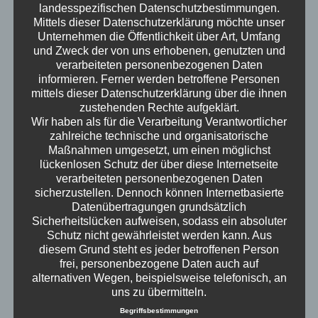
Mitarbeiter zur Familiengründung gezwungen,
landesspezifischen Datenschutzbestimmungen.
während die Welt nun nach der Dubai
Mittels dieser Datenschutzerklärung möchte unser
Schokolade den Hype um japanische 19$-
Unternehmen die Öffentlichkeit über Art, Umfang
und Zweck der von uns erhobenen, genutzten und
Erdbeeren entdeckt. Am Ende bleibt die Frage:
verarbeiteten personenbezogenen Daten
Warum braucht die Welt eine 19$-Erdbeere?
informieren. Ferner werden betroffene Personen
Erwachsen – der Podcast
mittels dieser Datenschutzerklärung über die ihnen
zustehenden Rechte aufgeklärt.
Wir haben als für die Verarbeitung Verantwortlicher
zahlreiche technische und organisatorische
Maßnahmen umgesetzt, um einen möglichst
lückenlosen Schutz der über diese Internetseite
verarbeiteten personenbezogenen Daten
sicherzustellen. Dennoch können Internetbasierte
Datenübertragungen grundsätzlich
Sicherheitslücken aufweisen, sodass ein absoluter
Schutz nicht gewährleistet werden kann. Aus
diesem Grund steht es jeder betroffenen Person
frei, personenbezogene Daten auch auf
alternativen Wegen, beispielsweise telefonisch, an
uns zu übermitteln.
Begriffsbestimmungen