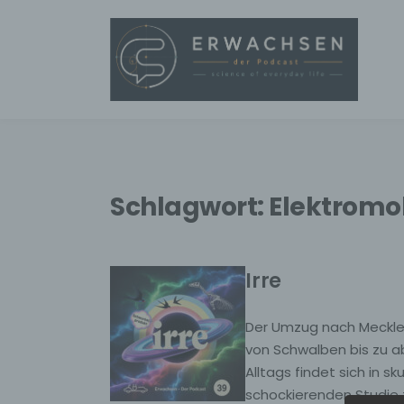
Schlagwort:
Elektromob
Irre
Der Umzug nach Mecklenb
von Schwalben bis zu a
Alltags findet sich in s
schockierenden Studie 