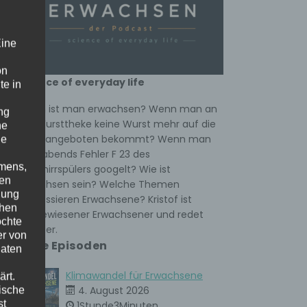
ng
Eine
r
on
science of everyday life
te in
Wann ist man erwachsen? Wenn man an
ng
der Wursttheke keine Wurst mehr auf die
he
hes
Hand angeboten bekommt? Wenn man
ne
spät abends Fehler F 23 des
amens,
Geschirrspülers googelt? Wie ist
nen
Erwachsen sein? Welche Themen
nung
interessieren Erwachsene? Kristof ist
chen
ausgewiesener Erwachsener und redet
öchte
darüber.
er von
Neue Episoden
Daten
Klimawandel für Erwachsene
rt.
ische
4. August 2026
st
1Stunde3Minuten