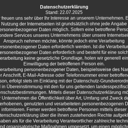
: Von der Heilung einer Jupiter-Sonden-Kamera durch Erhitzu
Datenschutzerklärung
es unerklärlich großen Schwarzen Lochs, dessen Entstehung
Stand: 22.07.2025
eitig wird die Debatte um Elektromobilität mit fragwürdigen
 freuen uns sehr über Ihr Interesse an unserem Unternehmen. 
Nutzung der Internetseiten ist grundsätzlich ohne jede Angabe
ähigkeit befeuert, während die Wissenschaft erneut vor de
ersonenbezogener Daten möglich. Sofern eine betroffene Pers
els warnt und Einwohner des InselstaatsTuvalu Klimaasyl
ndere Services unseres Unternehmens über unsere Internetsei
torisches Gutachten des Internationalen Gerichtshofs bietet
Anspruch nehmen möchte, könnte jedoch eine Verarbeitung
Klimawandel betroffene Staaten, und Wärmepumpen
ersonenbezogener Daten erforderlich werden. Ist die Verarbeitu
ersonenbezogener Daten erforderlich und besteht für eine solc
weise zum Bestseller. Diese Episode bietet ein facettenreic
erarbeitung keine gesetzliche Grundlage, holen wir generell ei
lichen Erlebnissen, bahnbrechenden wissenschaftlichen
Einwilligung der betroffenen Person ein.
 puren Alltagswahnsinn, das zum Nachdenken und Staunen
erarbeitung personenbezogener Daten, beispielsweise des N
r Anschrift, E-Mail-Adresse oder Telefonnummer einer betroffe
son, erfolgt stets im Einklang mit der Datenschutz-Grundverord
 in Übereinstimmung mit den für uns geltenden landesspezifis
nschutzbestimmungen. Mittels dieser Datenschutzerklärung m
 Unternehmen die Öffentlichkeit über Art, Umfang und Zweck d
erhobenen, genutzten und verarbeiteten personenbezogenen 
informieren. Ferner werden betroffene Personen mittels dieser
tenschutzerklärung über die ihnen zustehenden Rechte aufgeklä
haben als für die Verarbeitung Verantwortlicher zahlreiche techn
wo Kristof nach Utes Abschied allein durch ein Umzugschaos
nd organisatorische Maßnahmen umgesetzt, um einen möglich