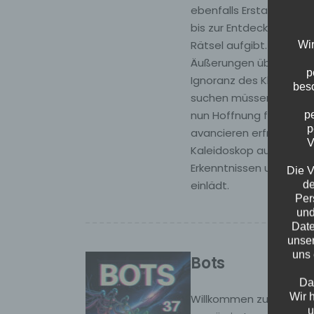
ebenfalls Erstaunliches
bis zur Entdeckung ein
Rätsel aufgibt. Gleichz
Wir
Äußerungen über Marktf
p
Ignoranz des Klimawand
beso
suchen müssen. Ein his
nun Hoffnung für vom 
p
p
avancieren erfreulicher
V
Kaleidoskop aus persön
Erkenntnissen und dem
Die V
einlädt.
de
Per
und
Date
unser
uns 
Bots
Da
Wir 
Willkommen zu “Bots”, 
u