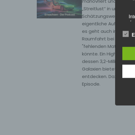
manövriert und spannend
„Streitlust“ in unserer 
Schätzungsweise 50% d
In
aufw
eigentliche Aufgabe es 
es geht auch in die We
per
E
Raumfahrt bei einer de
"fehlenden Materie" im
könnte. Ein Highlight is
Die 
dessen 3,2-Milliarden-P
E
Da
Galaxien bietet und das
Daten
entdecken. Dazu wieder
Kun
Episode.
W
P
i
„b