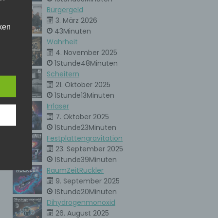
Bürgergeld
3. März 2026
ken
43Minuten
kann.
och
Wahrheit
4. November 2025
eise
der
1Stunde48Minuten
Scheitern
den
21. Oktober 2025
e,
h den
1Stunde13Minuten
er
Irrlaser
ere
7. Oktober 2025
unsere
1Stunde23Minuten
. Um
Festplattengravitation
23. September 2025
ie
1Stunde39Minuten
RaumZeitRuckler
9. September 2025
1Stunde20Minuten
ne
Dihydrogenmonoxid
en
che
26. August 2025