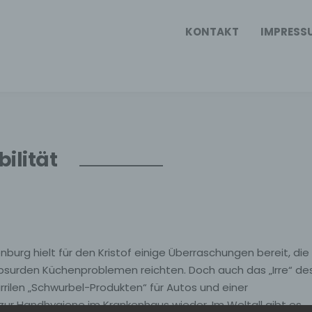
KONTAKT
IMPRESS
ilität
urg hielt für den Kristof einige Überraschungen bereit, die
bsurden Küchenproblemen reichten. Doch auch das „Irre“ de
kurrilen „Schwurbel-Produkten“ für Autos und einer
zur Handhygiene im Krankenhaus wieder. Im Weltall gibt es