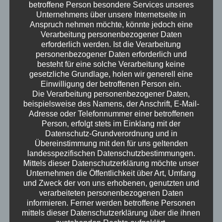
betroffene Person besondere Services unseres
immer unterhaltsam. Geschichten formen
Unternehmens über unsere Internetseite in
Geschichte, Menschen und auch Tiere treten
Anspruch nehmen möchte, könnte jedoch eine
auf und die Frage, wie wichtig Herkunft ist.
Verarbeitung personenbezogener Daten
erforderlich werden. Ist die Verarbeitung
Gute Nachrichten gibt´s auch und natürlich ist
personenbezogener Daten erforderlich und
Milow wieder dabei. Viel Spaß!
besteht für eine solche Verarbeitung keine
Erwachsen – der Podcast
gesetzliche Grundlage, holen wir generell eine
Einwilligung der betroffenen Person ein.
Die Verarbeitung personenbezogener Daten,
beispielsweise des Namens, der Anschrift, E-Mail-
Adresse oder Telefonnummer einer betroffenen
Person, erfolgt stets im Einklang mit der
Datenschutz-Grundverordnung und in
Übereinstimmung mit den für uns geltenden
landesspezifischen Datenschutzbestimmungen.
Mittels dieser Datenschutzerklärung möchte unser
Unternehmen die Öffentlichkeit über Art, Umfang
und Zweck der von uns erhobenen, genutzten und
verarbeiteten personenbezogenen Daten
informieren. Ferner werden betroffene Personen
mittels dieser Datenschutzerklärung über die ihnen