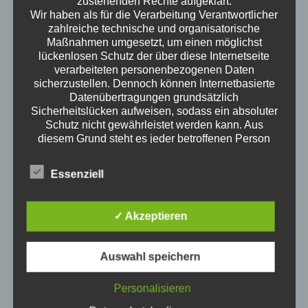
zustehenden Rechte aufgeklärt.
Wir haben als für die Verarbeitung Verantwortlicher
zahlreiche technische und organisatorische
Maßnahmen umgesetzt, um einen möglichst
lückenlosen Schutz der über diese Internetseite
science of everyday life
verarbeiteten personenbezogenen Daten
sicherzustellen. Dennoch können Internetbasierte
Wann ist man erwachsen? Wenn man an der
Datenübertragungen grundsätzlich
Wursttheke keine Wurst mehr auf die Hand
Sicherheitslücken aufweisen, sodass ein absoluter
angeboten bekommt? Wenn man spät abends
Schutz nicht gewährleistet werden kann. Aus
Fehler F 23 des Geschirrspülers googelt? Wie ist
diesem Grund steht es jeder betroffenen Person
Erwachsen sein? Welche Themen interessieren
frei, personenbezogene Daten auch auf
Erwachsene? Kristof ist ausgewiesener
alternativen Wegen, beispielsweise telefonisch, an
Essenziell
Erwachsener und redet darüber.
uns zu übermitteln.
Neue Episoden
Begriffsbestimmungen
Die Datenschutzerklärung beruht auf den
✓ Akzeptieren
Klimawandel für Erwachsene
Begrifflichkeiten, die durch den Europäischen
4. August 2026
Richtlinien- und Verordnungsgeber beim Erlass
1Stunde3Minuten
der Datenschutz-Grundverordnung (DS-GVO)
Auswahl speichern
verwendet wurden. Unsere Datenschutzerklärung
Bürgergeld
soll sowohl für die Öffentlichkeit als auch für
3. März 2026
Personalisieren
unsere Kunden und Geschäftspartner einfach
43Minuten