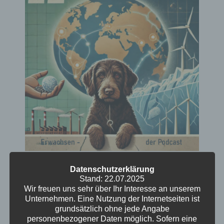
Deutsche Empathische Republik
Datenschutzerklärung
Stand: 22.07.2025
Ute und Kristof unternehmen am Tag der
Wir freuen uns sehr über Ihr Interesse an unserem
Deutschen Einheit eine sehr persönliche Reise
Unternehmen. Eine Nutzung der Internetseiten ist
durch ihre Leben und landen bei Empathie.
grundsätzlich ohne jede Angabe
personenbezogener Daten möglich. Sofern eine
Manchmal lustig, manchmal traurig, aber