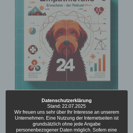
Empathiefalle
Datenschutzerklärung
Stand: 22.07.2025
In dieser Episode sprechen Ute und Kristof
Wir freuen uns sehr über Ihr Interesse an unserem
über Hundeblutspende, denn Studiohund
Unternehmen. Eine Nutzung der Internetseiten ist
Milow ist nun als Spender qualifiziert. Sie teilen
grundsätzlich ohne jede Angabe
personenbezogener Daten möglich. Sofern eine
Erlebnisse von einer Podcast-Konferenz und