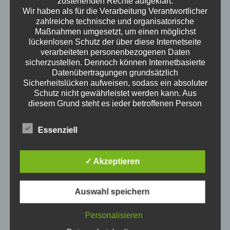
zustehenden Rechte aufgeklärt.
Wir haben als für die Verarbeitung Verantwortlicher
zahlreiche technische und organisatorische
Maßnahmen umgesetzt, um einen möglichst
lückenlosen Schutz der über diese Internetseite
science of everyday life
verarbeiteten personenbezogenen Daten
sicherzustellen. Dennoch können Internetbasierte
Wann ist man erwachsen? Wenn man an der
Datenübertragungen grundsätzlich
Wursttheke keine Wurst mehr auf die Hand
Sicherheitslücken aufweisen, sodass ein absoluter
angeboten bekommt? Wenn man spät abends
Schutz nicht gewährleistet werden kann. Aus
Fehler F 23 des Geschirrspülers googelt? Wie ist
diesem Grund steht es jeder betroffenen Person
Erwachsen sein? Welche Themen interessieren
frei, personenbezogene Daten auch auf
Erwachsene? Kristof ist ausgewiesener
alternativen Wegen, beispielsweise telefonisch, an
Essenziell
Erwachsener und redet darüber.
uns zu übermitteln.
Neue Episoden
Begriffsbestimmungen
Die Datenschutzerklärung beruht auf den
✓ Akzeptieren
Klimawandel für Erwachsene
Begrifflichkeiten, die durch den Europäischen
4. August 2026
Richtlinien- und Verordnungsgeber beim Erlass
1Stunde3Minuten
der Datenschutz-Grundverordnung (DS-GVO)
Auswahl speichern
verwendet wurden. Unsere Datenschutzerklärung
Bürgergeld
soll sowohl für die Öffentlichkeit als auch für
3. März 2026
Personalisieren
unsere Kunden und Geschäftspartner einfach
43Minuten