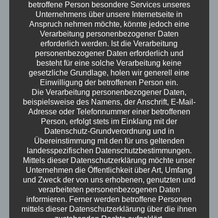
betroffene Person besondere Services unseres
diskutieren das Thema Migration – mit einem
Unternehmens über unsere Internetseite in
scharfen Blick auf Empathie und die
Anspruch nehmen möchte, könnte jedoch eine
'Empathiefalle'. Dazu spannende News: die
Verarbeitung personenbezogener Daten
erforderlich werden. Ist die Verarbeitung
Eisenbatterie für die Energiewende und
personenbezogener Daten erforderlich und
Mathe-Genies im Pythagoras-Test.
besteht für eine solche Verarbeitung keine
Erwachsen – der Podcast
gesetzliche Grundlage, holen wir generell eine
Einwilligung der betroffenen Person ein.
Die Verarbeitung personenbezogener Daten,
beispielsweise des Namens, der Anschrift, E-Mail-
Adresse oder Telefonnummer einer betroffenen
Person, erfolgt stets im Einklang mit der
Datenschutz-Grundverordnung und in
Übereinstimmung mit den für uns geltenden
landesspezifischen Datenschutzbestimmungen.
Mittels dieser Datenschutzerklärung möchte unser
Unternehmen die Öffentlichkeit über Art, Umfang
und Zweck der von uns erhobenen, genutzten und
verarbeiteten personenbezogenen Daten
informieren. Ferner werden betroffene Personen
mittels dieser Datenschutzerklärung über die ihnen