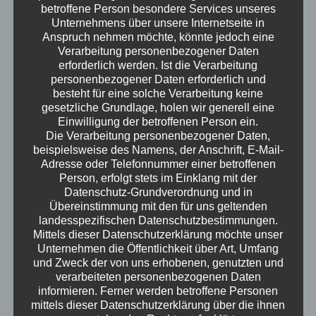
gerührt, Kristof hat aus Gründen das
betroffene Person besondere Services unseres
Osterfeuer geschwänzt. Ein Gespräch über
Unternehmens über unsere Internetseite in
Mittelchen ohne Evidenz, Spurenelemente im
Anspruch nehmen möchte, könnte jedoch eine
Verarbeitung personenbezogener Daten
Überfluss, den Hype um Narzissmus und
erforderlich werden. Ist die Verarbeitung
Trenddrogen. Fehlt noch was? Ach ja, der Hund
personenbezogener Daten erforderlich und
Milow ist auch wieder dabei. Viel Spaß!
besteht für eine solche Verarbeitung keine
Erwachsen – der Podcast
gesetzliche Grundlage, holen wir generell eine
Einwilligung der betroffenen Person ein.
Die Verarbeitung personenbezogener Daten,
beispielsweise des Namens, der Anschrift, E-Mail-
Adresse oder Telefonnummer einer betroffenen
Person, erfolgt stets im Einklang mit der
Datenschutz-Grundverordnung und in
Übereinstimmung mit den für uns geltenden
landesspezifischen Datenschutzbestimmungen.
Mittels dieser Datenschutzerklärung möchte unser
Unternehmen die Öffentlichkeit über Art, Umfang
und Zweck der von uns erhobenen, genutzten und
verarbeiteten personenbezogenen Daten
informieren. Ferner werden betroffene Personen
mittels dieser Datenschutzerklärung über die ihnen