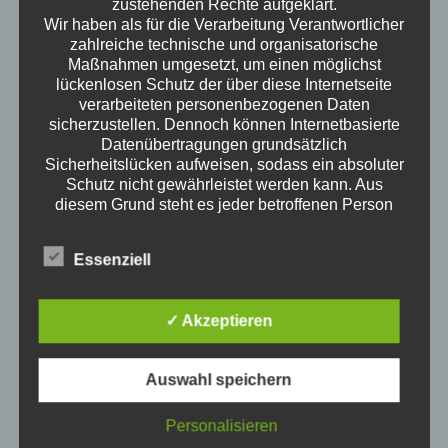
zustehenden Rechte aufgeklärt.
Wir haben als für die Verarbeitung Verantwortlicher
zahlreiche technische und organisatorische
Maßnahmen umgesetzt, um einen möglichst
lückenlosen Schutz der über diese Internetseite
science of everyday life
verarbeiteten personenbezogenen Daten
sicherzustellen. Dennoch können Internetbasierte
Wann ist man erwachsen? Wenn man an der
Datenübertragungen grundsätzlich
Wursttheke keine Wurst mehr auf die Hand
Sicherheitslücken aufweisen, sodass ein absoluter
angeboten bekommt? Wenn man spät abends
Schutz nicht gewährleistet werden kann. Aus
Fehler F 23 des Geschirrspülers googelt? Wie ist
diesem Grund steht es jeder betroffenen Person
Erwachsen sein? Welche Themen interessieren
frei, personenbezogene Daten auch auf
alternativen Wegen, beispielsweise telefonisch, an
Erwachsene? Kristof ist ausgewiesener
Essenziell
uns zu übermitteln.
Erwachsener und redet darüber.
Neue Episoden
Begriffsbestimmungen
Die Datenschutzerklärung beruht auf den
✓ Akzeptieren
Klimawandel für Erwachsene
Begrifflichkeiten, die durch den Europäischen
Richtlinien- und Verordnungsgeber beim Erlass
4. August 2026
der Datenschutz-Grundverordnung (DS-GVO)
1Stunde3Minuten
Auswahl speichern
verwendet wurden. Unsere Datenschutzerklärung
Bürgergeld
soll sowohl für die Öffentlichkeit als auch für
Personalisieren
3. März 2026
unsere Kunden und Geschäftspartner einfach