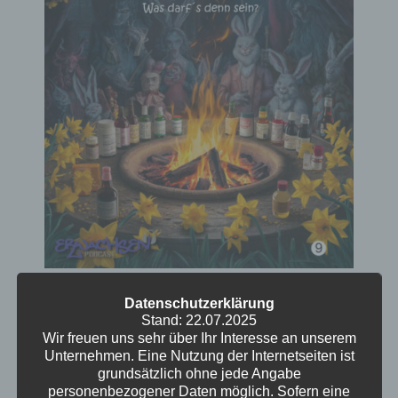
Episode 9 – Nahrungsergänzung
Datenschutzerklärung
oder Narzisst – was soll´s denn
Stand: 22.07.2025
sein?
Wir freuen uns sehr über Ihr Interesse an unserem
Unternehmen. Eine Nutzung der Internetseiten ist
grundsätzlich ohne jede Angabe
Ute war auf einem Klassentreffen und ist
personenbezogener Daten möglich. Sofern eine