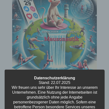
Mausonautik
Datenschutzerklärung
Stand: 22.07.2025
Wir freuen uns sehr über Ihr Interesse an unserem
Von Mäusen auf dem Dachboden, die auf
Unternehmen. Eine Nutzung der Internetseiten ist
Nutella stehen, bis hin zu Liebesbetrügern im
grundsätzlich ohne jede Angabe
Online-Dating-Dschungel ist alles dabei. Und
personenbezogener Daten möglich. Sofern eine
wer hätte gedacht, dass ein blasser blauer
betroffene Person besondere Services unseres