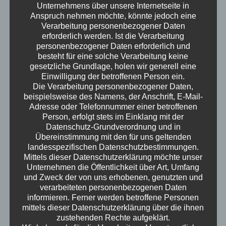
Unternehmens über unsere Internetseite in
Punkt im All uns so zum Nachdenken bringen
Anspruch nehmen möchte, könnte jedoch eine
kann? Also, schnallt euch an und lasst euch
Verarbeitung personenbezogener Daten
überraschen!
erforderlich werden. Ist die Verarbeitung
Erwachsen – der Podcast
personenbezogener Daten erforderlich und
besteht für eine solche Verarbeitung keine
gesetzliche Grundlage, holen wir generell eine
Einwilligung der betroffenen Person ein.
Die Verarbeitung personenbezogener Daten,
beispielsweise des Namens, der Anschrift, E-Mail-
Adresse oder Telefonnummer einer betroffenen
Person, erfolgt stets im Einklang mit der
Datenschutz-Grundverordnung und in
Übereinstimmung mit den für uns geltenden
landesspezifischen Datenschutzbestimmungen.
Mittels dieser Datenschutzerklärung möchte unser
Unternehmen die Öffentlichkeit über Art, Umfang
und Zweck der von uns erhobenen, genutzten und
verarbeiteten personenbezogenen Daten
informieren. Ferner werden betroffene Personen
mittels dieser Datenschutzerklärung über die ihnen
zustehenden Rechte aufgeklärt.