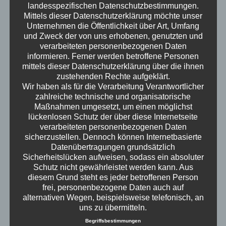
Mitarbeiter zur Familiengründung gezwungen,
landesspezifischen Datenschutzbestimmungen.
während die Welt nun nach der Dubai
Mittels dieser Datenschutzerklärung möchte unser
Schokolade den Hype um japanische 19$-
Unternehmen die Öffentlichkeit über Art, Umfang
und Zweck der von uns erhobenen, genutzten und
Erdbeeren entdeckt. Am Ende bleibt die Frage:
verarbeiteten personenbezogenen Daten
Warum braucht die Welt eine 19$-Erdbeere?
informieren. Ferner werden betroffene Personen
Erwachsen – der Podcast
mittels dieser Datenschutzerklärung über die ihnen
zustehenden Rechte aufgeklärt.
Wir haben als für die Verarbeitung Verantwortlicher
zahlreiche technische und organisatorische
Maßnahmen umgesetzt, um einen möglichst
lückenlosen Schutz der über diese Internetseite
verarbeiteten personenbezogenen Daten
sicherzustellen. Dennoch können Internetbasierte
Datenübertragungen grundsätzlich
Sicherheitslücken aufweisen, sodass ein absoluter
Schutz nicht gewährleistet werden kann. Aus
diesem Grund steht es jeder betroffenen Person
frei, personenbezogene Daten auch auf
alternativen Wegen, beispielsweise telefonisch, an
uns zu übermitteln.
Begriffsbestimmungen