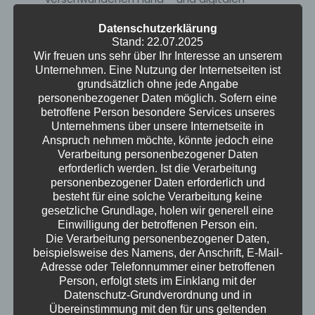
Schönheitsfiltern in die 33. Episode ihres
Datenschutzerklärung
Podcasts. Ute präsentiert ihr indisches
Stand: 22.07.2025
Wohnzimmer im 80er-Jahre-Stil, während
Wir freuen uns sehr über Ihr Interesse an unserem
Kristof über die Attraktivität von Männern und
Unternehmen. Eine Nutzung der Internetseiten ist
grundsätzlich ohne jede Angabe
eine Supermutti-Blasentang-Pflanze aus der
personenbezogener Daten möglich. Sofern eine
Ostsee philosophiert. Nach einem kleinen Quiz
betroffene Person besondere Services unseres
über psychische Erkrankungen geht es um
Unternehmens über unsere Internetseite in
Frühlingsgefühle, die Ute mit einer
Anspruch nehmen möchte, könnte jedoch eine
Verarbeitung personenbezogener Daten
Frauentagsfeier und Kristof mit den Tücken
erforderlich werden. Ist die Verarbeitung
der Fotosynthese verbindet. Während Ute
personenbezogener Daten erforderlich und
eine spirituelle Rückkehr des Lichts beschwört,
besteht für eine solche Verarbeitung keine
erklärt Kristof die Verschränkung von Quanten
gesetzliche Grundlage, holen wir generell eine
Einwilligung der betroffenen Person ein.
und die Notwendigkeit von etwas Dreck im
Die Verarbeitung personenbezogener Daten,
Weltall. Die beiden diskutieren über hohe
beispielsweise des Namens, der Anschrift, E-Mail-
Wahlbeteiligungen, eine mögliche Wehrpflicht
Adresse oder Telefonnummer einer betroffenen
für alle Geschlechter und die Sinnhaftigkeit
Person, erfolgt stets im Einklang mit der
Datenschutz-Grundverordnung und in
von Symptom-Checker-Apps. In China werden
Übereinstimmung mit den für uns geltenden