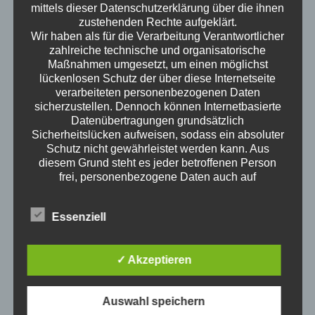
mittels dieser Datenschutzerklärung über die ihnen
zustehenden Rechte aufgeklärt.
Wir haben als für die Verarbeitung Verantwortlicher
zahlreiche technische und organisatorische
Maßnahmen umgesetzt, um einen möglichst
lückenlosen Schutz der über diese Internetseite
verarbeiteten personenbezogenen Daten
sicherzustellen. Dennoch können Internetbasierte
science of everyday life
Datenübertragungen grundsätzlich
Sicherheitslücken aufweisen, sodass ein absoluter
Wann ist man erwachsen? Wenn man an der
Schutz nicht gewährleistet werden kann. Aus
diesem Grund steht es jeder betroffenen Person
Wursttheke keine Wurst mehr auf die Hand
frei, personenbezogene Daten auch auf
angeboten bekommt? Wenn man spät abends
alternativen Wegen, beispielsweise telefonisch, an
Fehler F 23 des Geschirrspülers googelt? Wie ist
uns zu übermitteln.
Erwachsen sein? Welche Themen interessieren
Essenziell
Begriffsbestimmungen
Erwachsene? Kristof ist ausgewiesener
Die Datenschutzerklärung beruht auf den
Erwachsener und redet darüber.
Begrifflichkeiten, die durch den Europäischen
Neue Episoden
✓ Akzeptieren
Richtlinien- und Verordnungsgeber beim Erlass
der Datenschutz-Grundverordnung (DS-GVO)
Klimawandel für Erwachsene
verwendet wurden. Unsere Datenschutzerklärung
Auswahl speichern
4. August 2026
soll sowohl für die Öffentlichkeit als auch für