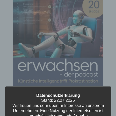
Künstliche Intelligenz trifft
Datenschutzerklärung
Prokrastination
Stand: 22.07.2025
Wir freuen uns sehr über Ihr Interesse an unserem
Ute braucht eine Pause. Aber Kristof hat Henri
Unternehmen. Eine Nutzung der Internetseiten ist
grundsätzlich ohne jede Angabe