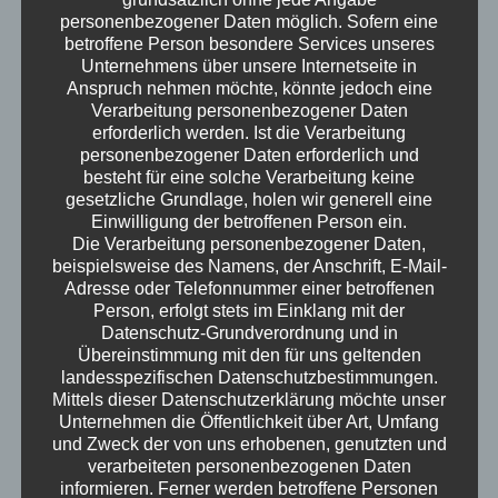
zu Besuch und ist neugierig auf die
personenbezogener Daten möglich. Sofern eine
Wissenschaftsmaschine (wie er immer sagt).
betroffene Person besondere Services unseres
Denn die haben Henri und sein Team gebaut.
Unternehmens über unsere Internetseite in
Wie also funktioniert Künstliche Intelligenz?
Anspruch nehmen möchte, könnte jedoch eine
Verarbeitung personenbezogener Daten
Was sagt die Wissenschaft zu
erforderlich werden. Ist die Verarbeitung
gesellschaftlicher Teilhabe? Und warum haben
personenbezogener Daten erforderlich und
wir alle Aufschieberitis? Nebenbei klären wir die
besteht für eine solche Verarbeitung keine
Herkunft des Worts Roboter und haben viele
gesetzliche Grundlage, holen wir generell eine
Einwilligung der betroffenen Person ein.
gute Nachrichten für Euch. Viel Spaß!
Die Verarbeitung personenbezogener Daten,
Erwachsen – der Podcast
beispielsweise des Namens, der Anschrift, E-Mail-
Adresse oder Telefonnummer einer betroffenen
Person, erfolgt stets im Einklang mit der
Datenschutz-Grundverordnung und in
Übereinstimmung mit den für uns geltenden
landesspezifischen Datenschutzbestimmungen.
Mittels dieser Datenschutzerklärung möchte unser
Unternehmen die Öffentlichkeit über Art, Umfang
und Zweck der von uns erhobenen, genutzten und
verarbeiteten personenbezogenen Daten
informieren. Ferner werden betroffene Personen