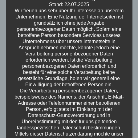
Stand: 22.07.2025
des Lebens – und einigen ziemlich skurrilen.
Wir freuen uns sehr über Ihr Interesse an unserem
Von der Weltrettung über Bildungsurlaub und
Unternehmen. Eine Nutzung der Internetseiten ist
den Tücken der Online-Partnersuche bis hin zu
grundsätzlich ohne jede Angabe
unheimlichen KI-Experimenten und
personenbezogener Daten möglich. Sofern eine
betroffene Person besondere Services unseres
Mäusejagden im Dachgeschoss ist alles dabei.
Unternehmens über unsere Internetseite in
Ute gerät ins Schwärmen über Karl Rogers,
Anspruch nehmen möchte, könnte jedoch eine
während Kristof sich über Datenkraken und
Verarbeitung personenbezogener Daten
wachsende Männer wundert. Und obwohl die
erforderlich werden. Ist die Verarbeitung
personenbezogener Daten erforderlich und
Nachrichtenlage eher mau ist, finden die
besteht für eine solche Verarbeitung keine
beiden überraschende Lichtblicke im Ehrenamt
gesetzliche Grundlage, holen wir generell eine
und im Humor. Also, Kopfhörer auf und
Einwilligung der betroffenen Person ein.
mitlachen, wenn es wieder heißt: Erwachsen
Die Verarbeitung personenbezogener Daten,
beispielsweise des Namens, der Anschrift, E-Mail-
werden ist, wenn man sich über die richtige
Adresse oder Telefonnummer einer betroffenen
Nuss-Nougatcreme für die Mausefalle
Person, erfolgt stets im Einklang mit der
Gedanken macht. Und keine Sorge, es gibt
Datenschutz-Grundverordnung und in
auch ein Happy End für alle Harry-und-Sally-
Übereinstimmung mit den für uns geltenden
landesspezifischen Datenschutzbestimmungen.
Fans.
Mittels dieser Datenschutzerklärung möchte unser
Erwachsen – der Podcast