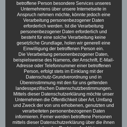
betroffene Person besondere Services unseres
Phantomschmerz. Emma und Matilda wissen
Unternehmens über unsere Internetseite in
alles über Adultismus. Ute spricht von
Anspruch nehmen möchte, könnte jedoch eine
Verarbeitung personenbezogener Daten
Montessori und Demokratie. Masse und
erforderlich werden. Ist die Verarbeitung
Universum kommen auch vor. Ach ja, Hund
personenbezogener Daten erforderlich und
Milow ist wieder dabei.
besteht für eine solche Verarbeitung keine
Erwachsen – der Podcast
gesetzliche Grundlage, holen wir generell eine
Einwilligung der betroffenen Person ein.
Die Verarbeitung personenbezogener Daten,
beispielsweise des Namens, der Anschrift, E-Mail-
Adresse oder Telefonnummer einer betroffenen
Person, erfolgt stets im Einklang mit der
Datenschutz-Grundverordnung und in
Übereinstimmung mit den für uns geltenden
landesspezifischen Datenschutzbestimmungen.
Mittels dieser Datenschutzerklärung möchte unser
Unternehmen die Öffentlichkeit über Art, Umfang
und Zweck der von uns erhobenen, genutzten und
verarbeiteten personenbezogenen Daten
informieren. Ferner werden betroffene Personen
mittels dieser Datenschutzerklärung über die ihnen