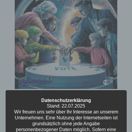
Episode 10 – Sind wir alle
Datenschutzerklärung
Adultisten?
Stand: 22.07.2025
Wir freuen uns sehr über Ihr Interesse an unserem
Mit Intro und Outtake gleich vornweg, ohne zu
Unternehmen. Eine Nutzung der Internetseiten ist
grundsätzlich ohne jede Angabe
schneiden. Alt gegen jung? Ute hat einen
personenbezogener Daten möglich. Sofern eine
Mann gedatet. Kristof hat Vorfreude und