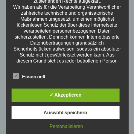
zustehenden Rechte aufgeklärt.
Wir haben als für die Verarbeitung Verantwortlicher
zahlreiche technische und organisatorische
Maßnahmen umgesetzt, um einen möglichst
lückenlosen Schutz der über diese Internetseite
science of everyday life
verarbeiteten personenbezogenen Daten
sicherzustellen. Dennoch können Internetbasierte
Wann ist man erwachsen? Wenn man an der
Datenübertragungen grundsätzlich
Wursttheke keine Wurst mehr auf die Hand
Sicherheitslücken aufweisen, sodass ein absoluter
angeboten bekommt? Wenn man spät abends
Schutz nicht gewährleistet werden kann. Aus
Fehler F 23 des Geschirrspülers googelt? Wie ist
diesem Grund steht es jeder betroffenen Person
Erwachsen sein? Welche Themen interessieren
frei, personenbezogene Daten auch auf
Erwachsene? Kristof ist ausgewiesener
alternativen Wegen, beispielsweise telefonisch, an
Essenziell
Erwachsener und redet darüber.
uns zu übermitteln.
Neue Episoden
Begriffsbestimmungen
Die Datenschutzerklärung beruht auf den
✓ Akzeptieren
Klimawandel für Erwachsene
Begrifflichkeiten, die durch den Europäischen
4. August 2026
Richtlinien- und Verordnungsgeber beim Erlass
1Stunde3Minuten
der Datenschutz-Grundverordnung (DS-GVO)
Auswahl speichern
verwendet wurden. Unsere Datenschutzerklärung
Bürgergeld
soll sowohl für die Öffentlichkeit als auch für
3. März 2026
Personalisieren
unsere Kunden und Geschäftspartner einfach
43Minuten