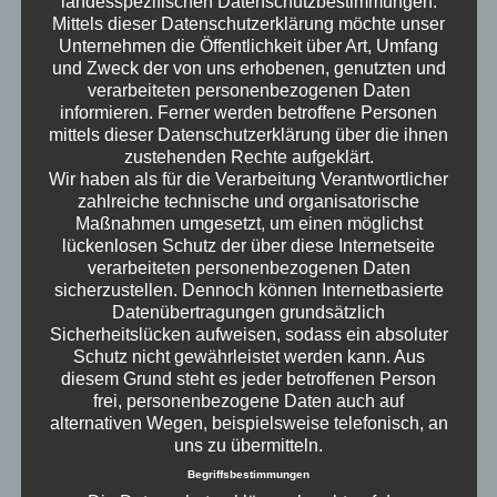
landesspezifischen Datenschutzbestimmungen.
runden die Folge ab. Eine Folge voller
Mittels dieser Datenschutzerklärung möchte unser
Unternehmen die Öffentlichkeit über Art, Umfang
persönlicher Einblicke, spannender
und Zweck der von uns erhobenen, genutzten und
Diskussionen und überraschender Themen.
verarbeiteten personenbezogenen Daten
Erwachsen – der Podcast
informieren. Ferner werden betroffene Personen
mittels dieser Datenschutzerklärung über die ihnen
zustehenden Rechte aufgeklärt.
Wir haben als für die Verarbeitung Verantwortlicher
zahlreiche technische und organisatorische
Maßnahmen umgesetzt, um einen möglichst
lückenlosen Schutz der über diese Internetseite
verarbeiteten personenbezogenen Daten
sicherzustellen. Dennoch können Internetbasierte
Datenübertragungen grundsätzlich
Sicherheitslücken aufweisen, sodass ein absoluter
Schutz nicht gewährleistet werden kann. Aus
diesem Grund steht es jeder betroffenen Person
frei, personenbezogene Daten auch auf
alternativen Wegen, beispielsweise telefonisch, an
uns zu übermitteln.
Begriffsbestimmungen