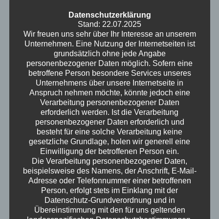
Punkten auf den Händen der Teilnehmenden.
Datenschutzerklärung
Hauke berichtet von seiner vielseitigen und
Stand: 22.07.2025
fordernden Arbeit als Psychologe in
Wir freuen uns sehr über Ihr Interesse an unserem
Unternehmen. Eine Nutzung der Internetseiten ist
Einrichtungen für Menschen mit Behinderung.
grundsätzlich ohne jede Angabe
Es entspinnt sich eine komplexe Diskussion
personenbezogener Daten möglich. Sofern eine
über den Mindestlohn in Werkstätten für
betroffene Person besondere Services unseres
Menschen mit Behinderung und die
Unternehmens über unsere Internetseite in
Anspruch nehmen möchte, könnte jedoch eine
Herausforderungen ihrer Integration in die
Verarbeitung personenbezogener Daten
Gesellschaft. Im "Trash der Woche" werden
erforderlich werden. Ist die Verarbeitung
bemerkenswerte Vorkommnisse wie Wels-
personenbezogener Daten erforderlich und
Angriffe in Seen und die Verbindung zwischen
besteht für eine solche Verarbeitung keine
gesetzliche Grundlage, holen wir generell eine
schmelzenden Gletschern und Vulkanismus
Einwilligung der betroffenen Person ein.
thematisiert. Auch die Auswirkungen von
Die Verarbeitung personenbezogener Daten,
Künstlicher Intelligenz (KI) auf den
beispielsweise des Namens, der Anschrift, E-Mail-
Arbeitsmarkt und die Gesellschaft werden
Adresse oder Telefonnummer einer betroffenen
Person, erfolgt stets im Einklang mit der
kritisch beleuchtet. Faszinierende
Datenschutz-Grundverordnung und in
Weltraumnachrichten über interstellare
Übereinstimmung mit den für uns geltenden
Objekte und NASAs neue Medienpräsenz