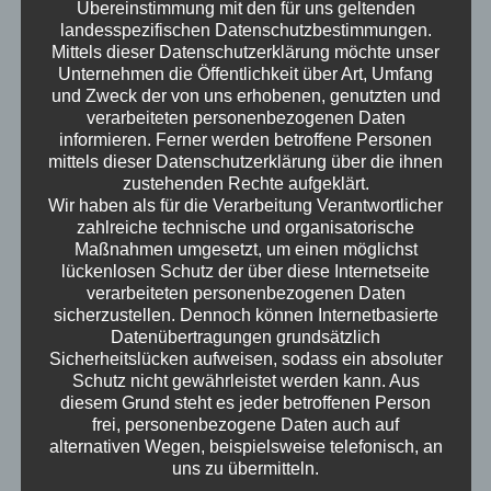
Übereinstimmung mit den für uns geltenden
klarstellen müssen, dass die Hysterie ums
landesspezifischen Datenschutzbestimmungen.
Gendern unsinnig ist, denn selbst Goethe hat
Mittels dieser Datenschutzerklärung möchte unser
Unternehmen die Öffentlichkeit über Art, Umfang
schon "Verwandtinnen" gekannt. Am Ende
und Zweck der von uns erhobenen, genutzten und
bleibt nur eins: Die Welt ist voller Wendungen
verarbeiteten personenbezogenen Daten
und alter Gewissheiten, die sich in Luft
informieren. Ferner werden betroffene Personen
auflösen – bleibt gespannt!
mittels dieser Datenschutzerklärung über die ihnen
zustehenden Rechte aufgeklärt.
Erwachsen – der Podcast
Wir haben als für die Verarbeitung Verantwortlicher
zahlreiche technische und organisatorische
Maßnahmen umgesetzt, um einen möglichst
lückenlosen Schutz der über diese Internetseite
verarbeiteten personenbezogenen Daten
sicherzustellen. Dennoch können Internetbasierte
Datenübertragungen grundsätzlich
Sicherheitslücken aufweisen, sodass ein absoluter
Schutz nicht gewährleistet werden kann. Aus
diesem Grund steht es jeder betroffenen Person
frei, personenbezogene Daten auch auf
alternativen Wegen, beispielsweise telefonisch, an
uns zu übermitteln.