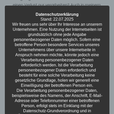
einen Verlust nur verarbeiten? Auch in meinem
Wohnzimmer herrscht noch das nackte
Datenschutzerklärung
Chaos, während ich aus Kisten lebe. Doch ich
Stand: 22.07.2025
habe mich durch diesen Nachrichten-Tsunami
Wir freuen uns sehr über Ihr Interesse an unserem
Unternehmen. Eine Nutzung der Internetseiten ist
gewühlt, um euch die Fakten zu präsentieren:
grundsätzlich ohne jede Angabe
Wir verabschiedeten uns vom coolsten Kerl
personenbezogener Daten möglich. Sofern eine
der Raumfahrt, Jim Lovell von Apollo 13, und
betroffene Person besondere Services unseres
deckten auf, wie uns Steuerzahlern dank eines
Unternehmens über unsere Internetseite in
Anspruch nehmen möchte, könnte jedoch eine
"very bad deal" Milliardenkosten für den
Verarbeitung personenbezogener Daten
Atommüll drohen, da der Kenfo-Fonds
erforderlich werden. Ist die Verarbeitung
wahrscheinlich nicht ausreichen wird. Aber es
personenbezogener Daten erforderlich und
gab auch Überraschungen: Primaten
besteht für eine solche Verarbeitung keine
gesetzliche Grundlage, holen wir generell eine
entstanden in kalten Klimazonen und hielten
Einwilligung der betroffenen Person ein.
wohl Winterschlaf, Gorilla-Weibchen können
Die Verarbeitung personenbezogener Daten,
ranghöher als Männchen sein, was das
beispielsweise des Namens, der Anschrift, E-Mail-
Patriarchat als kulturelles Phänomen entlarvt,
Adresse oder Telefonnummer einer betroffenen
Person, erfolgt stets im Einklang mit der
und die Kartoffel ist tatsächlich mit der
Datenschutz-Grundverordnung und in
Tomate verwandt! Dazu hab ich noch kurz