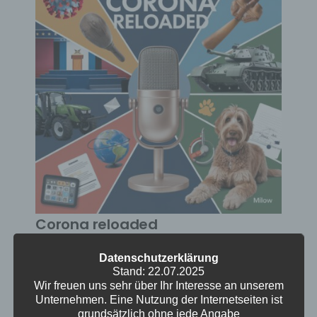
Corona reloaded
Datenschutzerklärung
Ute ist wieder da! Ja, wir müssen nochmal
Stand: 22.07.2025
über COVID-19 reden, denn Ute bringt frische
Wir freuen uns sehr über Ihr Interesse an unserem
Erfahrungen mit. Es folgt ein kleiner Ritt durch
Unternehmen. Eine Nutzung der Internetseiten ist
das Erwachsensein. Irrsinn in der US-
grundsätzlich ohne jede Angabe