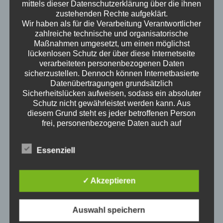
mittels dieser Datenschutzerklärung über die ihnen
zustehenden Rechte aufgeklärt.
Wir haben als für die Verarbeitung Verantwortlicher
zahlreiche technische und organisatorische
Maßnahmen umgesetzt, um einen möglichst
lückenlosen Schutz der über diese Internetseite
verarbeiteten personenbezogenen Daten
sicherzustellen. Dennoch können Internetbasierte
science of everyday life
Datenübertragungen grundsätzlich
Sicherheitslücken aufweisen, sodass ein absoluter
Wann ist man erwachsen? Wenn man an der
Schutz nicht gewährleistet werden kann. Aus
Wursttheke keine Wurst mehr auf die Hand
diesem Grund steht es jeder betroffenen Person
angeboten bekommt? Wenn man spät abends
frei, personenbezogene Daten auch auf
Fehler F 23 des Geschirrspülers googelt? Wie ist
alternativen Wegen, beispielsweise telefonisch, an
uns zu übermitteln.
Erwachsen sein? Welche Themen interessieren
Essenziell
Erwachsene? Kristof ist ausgewiesener
Begriffsbestimmungen
Erwachsener und redet darüber.
Die Datenschutzerklärung beruht auf den
Neue Episoden
Begrifflichkeiten, die durch den Europäischen
✓ Akzeptieren
Richtlinien- und Verordnungsgeber beim Erlass
der Datenschutz-Grundverordnung (DS-GVO)
Klimawandel für Erwachsene
verwendet wurden. Unsere Datenschutzerklärung
4. August 2026
Auswahl speichern
soll sowohl für die Öffentlichkeit als auch für
1Stunde3Minuten