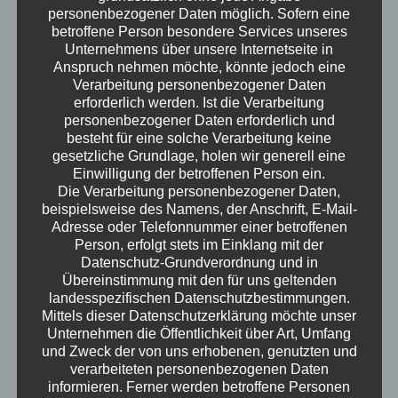
personenbezogener Daten möglich. Sofern eine
Kandidaten-Debatte. Was macht ein
betroffene Person besondere Services unseres
Holzknüppel im Turm eines Kampfpanzers?
Unternehmens über unsere Internetseite in
Was ist das Gegenteil von Empathie? Fahren
Anspruch nehmen möchte, könnte jedoch eine
Traktoren auch elektrisch? Hilft
Verarbeitung personenbezogener Daten
erforderlich werden. Ist die Verarbeitung
Geoengineering gegen den Klimawandel? Wie
personenbezogener Daten erforderlich und
bereitet Ute eine Prüfung vor? Hörbar
besteht für eine solche Verarbeitung keine
mittendrin ist auch wieder Hund Milow. Viel
gesetzliche Grundlage, holen wir generell eine
Spaß!
Einwilligung der betroffenen Person ein.
Die Verarbeitung personenbezogener Daten,
Erwachsen – der Podcast
beispielsweise des Namens, der Anschrift, E-Mail-
Adresse oder Telefonnummer einer betroffenen
Person, erfolgt stets im Einklang mit der
Datenschutz-Grundverordnung und in
Übereinstimmung mit den für uns geltenden
landesspezifischen Datenschutzbestimmungen.
Mittels dieser Datenschutzerklärung möchte unser
Unternehmen die Öffentlichkeit über Art, Umfang
und Zweck der von uns erhobenen, genutzten und
verarbeiteten personenbezogenen Daten
informieren. Ferner werden betroffene Personen