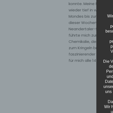
konnte. Meine Neugier 
wieder tief in wissensch
Mondes bis zur Suche nac
Wir
dieser Wochen waren r
p
Neandertaler-Sex und ei
beso
führte mich zur spanne
Chemikalie, dem Dihydr
p
p
zum Kringeln bringt. D
V
faszinierender Wissens
für mich alle 14 Tage z
Die V
de
Per
und
Date
unser
uns 
Da
Wir 
u