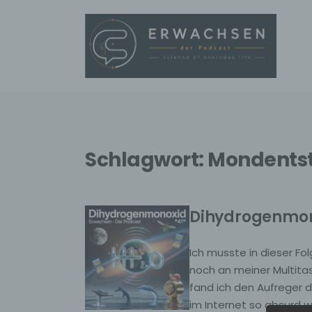
Schlagwort:
Mondents
Dihydrogenmo
Ich musste in dieser F
noch an meiner Multita
fand ich den Aufreger
im Internet so absurd w