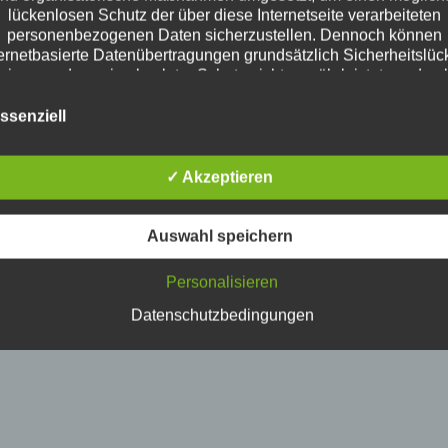
lückenlosen Schutz der über diese Internetseite verarbeiteten
personenbezogenen Daten sicherzustellen. Dennoch können
ternetbasierte Datenübertragungen grundsätzlich Sicherheitslüc
eisen, sodass ein absoluter Schutz nicht gewährleistet werden 
Aus diesem Grund steht es jeder betroffenen Person frei,
sonenbezogene Daten auch auf alternativen Wegen, beispielsw
ssenziell
telefonisch, an uns zu übermitteln.
Begriffsbestimmungen
✓ Akzeptieren
Datenschutzerklärung beruht auf den Begrifflichkeiten, die durc
uropäischen Richtlinien- und Verordnungsgeber beim Erlass d
tenschutz-Grundverordnung (DS-GVO) verwendet wurden. Uns
Auswahl speichern
schutzerklärung soll sowohl für die Öffentlichkeit als auch für 
den und Geschäftspartner einfach lesbar und verständlich sein
Personalisieren
dies zu gewährleisten, möchten wir vorab die verwendeten
Begrifflichkeiten erläutern.
Datenschutzbedingungen
ir verwenden in dieser Datenschutzerklärung unter anderem d
folgenden Begriffe:
a) personenbezogene Daten
ersonenbezogene Daten sind alle Informationen, die sich auf ei
dentifizierte oder identifizierbare natürliche Person (im Folgend
etroffene Person") beziehen. Als identifizierbar wird eine natürli