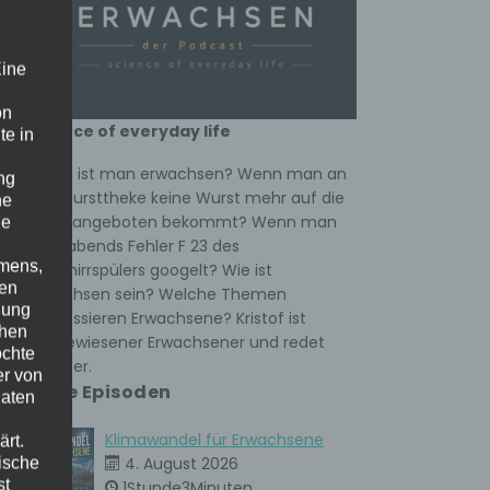
 mal
Eine
on
 das
science of everyday life
te in
Wann ist man erwachsen? Wenn man an
ng
der Wursttheke keine Wurst mehr auf die
he
Hand angeboten bekommt? Wenn man
ne
en
spät abends Fehler F 23 des
amens,
Geschirrspülers googelt? Wie ist
nen
Erwachsen sein? Welche Themen
nung
interessieren Erwachsene? Kristof ist
chen
ausgewiesener Erwachsener und redet
öchte
darüber.
er von
Neue Episoden
Daten
Klimawandel für Erwachsene
rt.
ische
4. August 2026
st
1Stunde3Minuten