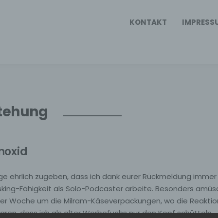
KONTAKT
IMPRESS
tehung
noxid
olge ehrlich zugeben, dass ich dank eurer Rückmeldung immer
sking-Fähigkeit als Solo-Podcaster arbeite. Besonders amüs
 der Woche um die Milram-Käseverpackungen, wo die Reakti
aren, dass ich als alter Werbefuchs nur den Kopf schütteln