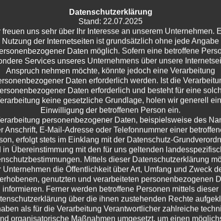
auf die Dimensionen des Alls und unseres Planeten hat mich
Datenschutzerklärung
aftliche Artikel versinken lassen, von der Entstehung des
Stand: 22.07.2025
h außerirdischer Intelligenz. Aber die wirklichen Skurrilitäten
 freuen uns sehr über Ihr Interesse an unserem Unternehmen. 
Nutzung der Internetseiten ist grundsätzlich ohne jede Angabe
adioaktive Wespennester, der älteste Nachweis von
ersonenbezogener Daten möglich. Sofern eine betroffene Pers
ne Nacktschnecke als hartnäckiger Klingelstreich-Täter. All
ndere Services unseres Unternehmens über unsere Internetsei
nden Frage nach einer allgegenwärtigen, "gefährlichen"
Anspruch nehmen möchte, könnte jedoch eine Verarbeitung
ogenmonoxid, dessen wahre Identität selbst meine Tochter
ersonenbezogener Daten erforderlich werden. Ist die Verarbeitu
ersonenbezogener Daten erforderlich und besteht für eine solc
iese bunte Mischung aus Gesellschaftsbeobachtung,
erarbeitung keine gesetzliche Grundlage, holen wir generell ei
chaft und absolut kuriosen Nachrichten macht das Podcast
Einwilligung der betroffenen Person ein.
u einer wunderbaren Konstante.
erarbeitung personenbezogener Daten, beispielsweise des N
r Anschrift, E-Mail-Adresse oder Telefonnummer einer betroffe
son, erfolgt stets im Einklang mit der Datenschutz-Grundverord
 in Übereinstimmung mit den für uns geltenden landesspezifis
nschutzbestimmungen. Mittels dieser Datenschutzerklärung m
 Unternehmen die Öffentlichkeit über Art, Umfang und Zweck d
erhobenen, genutzten und verarbeiteten personenbezogenen 
informieren. Ferner werden betroffene Personen mittels dieser
tenschutzerklärung über die ihnen zustehenden Rechte aufgeklä
haben als für die Verarbeitung Verantwortlicher zahlreiche techn
nd organisatorische Maßnahmen umgesetzt, um einen möglich