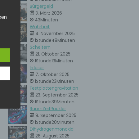
Bürgergeld
3. März 2026
ken
43Minuten
kann.
Wahrheit
4. November 2025
eise
1Stunde48Minuten
Scheitern
21. Oktober 2025
h den
1Stunde13Minuten
er
Irrlaser
ere
7. Oktober 2025
unsere
1Stunde23Minuten
. Um
Festplattengravitation
23. September 2025
ie
1Stunde39Minuten
RaumZeitRuckler
9. September 2025
1Stunde20Minuten
ne
Dihydrogenmonoxid
en
che
26. August 2025