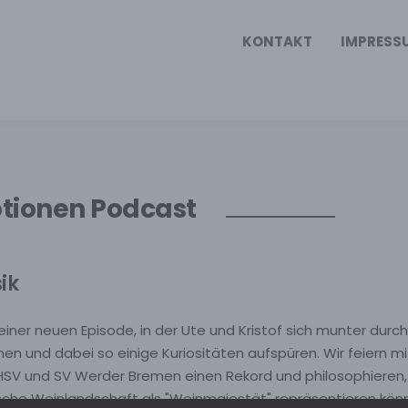
KONTAKT
IMPRESS
tionen Podcast
ik
einer neuen Episode, in der Ute und Kristof sich munter durch
hen und dabei so einige Kuriositäten aufspüren. Wir feiern mi
HSV und SV Werder Bremen einen Rekord und philosophieren,
sche Weinlandschaft als "Weinmajestät" repräsentieren kön