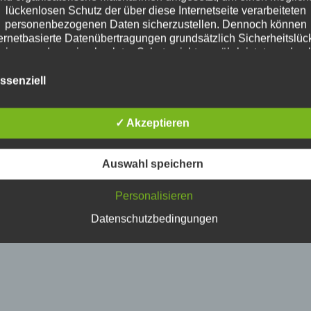
lückenlosen Schutz der über diese Internetseite verarbeiteten
personenbezogenen Daten sicherzustellen. Dennoch können
ternetbasierte Datenübertragungen grundsätzlich Sicherheitslüc
eisen, sodass ein absoluter Schutz nicht gewährleistet werden 
Aus diesem Grund steht es jeder betroffenen Person frei,
sonenbezogene Daten auch auf alternativen Wegen, beispielsw
ssenziell
telefonisch, an uns zu übermitteln.
Begriffsbestimmungen
✓ Akzeptieren
Datenschutzerklärung beruht auf den Begrifflichkeiten, die durc
uropäischen Richtlinien- und Verordnungsgeber beim Erlass d
tenschutz-Grundverordnung (DS-GVO) verwendet wurden. Uns
Auswahl speichern
schutzerklärung soll sowohl für die Öffentlichkeit als auch für 
den und Geschäftspartner einfach lesbar und verständlich sein
Personalisieren
dies zu gewährleisten, möchten wir vorab die verwendeten
Begrifflichkeiten erläutern.
Datenschutzbedingungen
ir verwenden in dieser Datenschutzerklärung unter anderem d
folgenden Begriffe:
a) personenbezogene Daten
ersonenbezogene Daten sind alle Informationen, die sich auf ei
dentifizierte oder identifizierbare natürliche Person (im Folgend
etroffene Person") beziehen. Als identifizierbar wird eine natürli