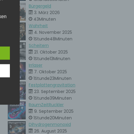
Bürgergeld
3. März 2026
ken
43Minuten
kann.
Wahrheit
4. November 2025
eise
1Stunde48Minuten
Scheitern
21. Oktober 2025
h den
1Stunde13Minuten
er
Irrlaser
ere
7. Oktober 2025
unsere
1Stunde23Minuten
. Um
Festplattengravitation
23. September 2025
ie
1Stunde39Minuten
RaumZeitRuckler
9. September 2025
1Stunde20Minuten
ne
Dihydrogenmonoxid
en
che
26. August 2025