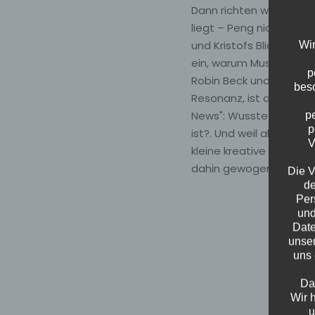
Dann richten wir den Bli
liegt – Peng nicht ausg
und Kristofs Blick in di
Wir
ein, warum Musik uns gl
p
Robin Beck und Richard 
beso
Resonanz, ist alles da
News": Wusstet Ihr, da
p
p
ist?. Und weil aller gut
V
kleine kreative Pause, 
dahin gewogen!
Die V
de
Per
und
Date
unser
uns 
Da
Wir 
u