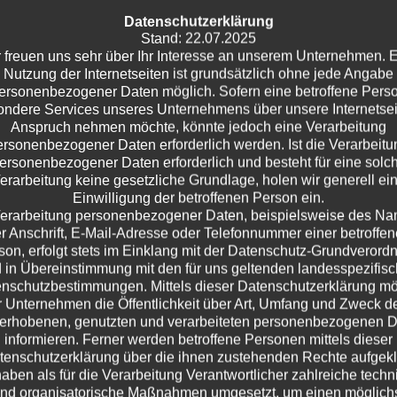
ck ins All und erfahren, dass Beteigeuze in ihren finalen Zügen
Datenschutzerklärung
eschlossen!. Nach Utes nervenaufreibender Heilpraktikerprü
Stand: 22.07.2025
e beunruhigende Nachrichtenwelt, tauchen wir tief in die Frage
 freuen uns sehr über Ihr Interesse an unserem Unternehmen. 
Nutzung der Internetseiten ist grundsätzlich ohne jede Angabe
ücklich oder traurig macht. Von den ersten Lieben der 90er m
ersonenbezogener Daten möglich. Sofern eine betroffene Pers
Marx bis hin zur wissenschaftlichen Erklärung emotionaler
ndere Services unseres Unternehmens über unsere Internetsei
bei. Doch die wahre Überraschung erwartet uns bei den "Good
Anspruch nehmen möchte, könnte jedoch eine Verarbeitung
ss die Currywurst das meistverkaufte Produkt von Volkswage
ersonenbezogener Daten erforderlich werden. Ist die Verarbeitu
ersonenbezogener Daten erforderlich und besteht für eine solc
en Dinge drei sind – nach all diesen Aufregern verkünden wir ei
erarbeitung keine gesetzliche Grundlage, holen wir generell ei
um im Sommer mit frischer Energie zurückzukehren. Bleibt uns 
Einwilligung der betroffenen Person ein.
erarbeitung personenbezogener Daten, beispielsweise des N
r Anschrift, E-Mail-Adresse oder Telefonnummer einer betroffe
son, erfolgt stets im Einklang mit der Datenschutz-Grundverord
 in Übereinstimmung mit den für uns geltenden landesspezifis
nschutzbestimmungen. Mittels dieser Datenschutzerklärung m
 Unternehmen die Öffentlichkeit über Art, Umfang und Zweck d
erhobenen, genutzten und verarbeiteten personenbezogenen 
informieren. Ferner werden betroffene Personen mittels dieser
tenschutzerklärung über die ihnen zustehenden Rechte aufgeklä
haben als für die Verarbeitung Verantwortlicher zahlreiche techn
nd organisatorische Maßnahmen umgesetzt, um einen möglich