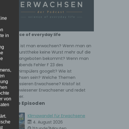
fung
Eine
it
on
science of everyday life
te in
Wann ist man erwachsen? Wenn man an
n
ng
der Wursttheke keine Wurst mehr auf die
he
ne
Hand angeboten bekommt? Wenn man
ne
bis
spät abends Fehler F 23 des
amens,
Geschirrspülers googelt? Wie ist
nen
Erwachsen sein? Welche Themen
nung
interessieren Erwachsene? Kristof ist
chen
ausgewiesener Erwachsener und redet
öchte
darüber.
er von
Neue Episoden
Daten
Klimawandel für Erwachsene
rt.
ische
4. August 2026
st
1Stunde3Minuten