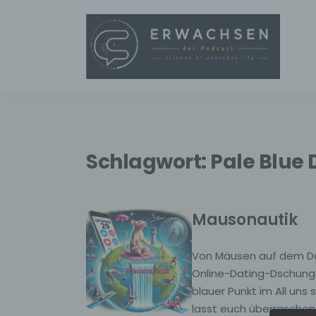
Schlagwort:
Pale Blue 
Mausonautik
Von Mäusen auf dem Dac
Online-Dating-Dschungel
blauer Punkt im All uns
lasst euch überraschen