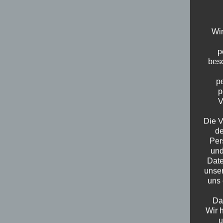
Wir
p
beso
p
p
V
Die V
de
Per
und
Date
unser
uns 
Da
Wir 
u