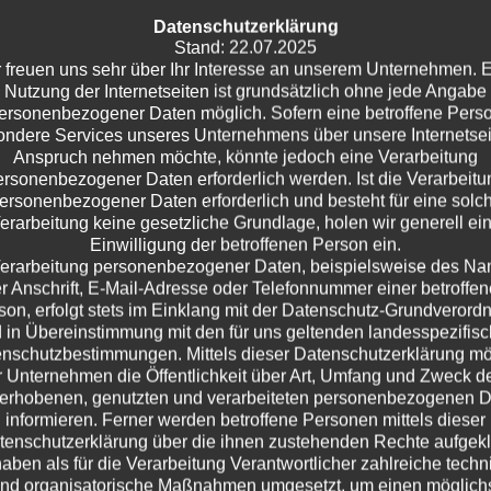
Datenschutzerklärung
Stand: 22.07.2025
 freuen uns sehr über Ihr Interesse an unserem Unternehmen. 
Nutzung der Internetseiten ist grundsätzlich ohne jede Angabe
ersonenbezogener Daten möglich. Sofern eine betroffene Pers
ndere Services unseres Unternehmens über unsere Internetsei
Anspruch nehmen möchte, könnte jedoch eine Verarbeitung
ersonenbezogener Daten erforderlich werden. Ist die Verarbeitu
ersonenbezogener Daten erforderlich und besteht für eine solc
erarbeitung keine gesetzliche Grundlage, holen wir generell ei
Einwilligung der betroffenen Person ein.
erarbeitung personenbezogener Daten, beispielsweise des N
r Anschrift, E-Mail-Adresse oder Telefonnummer einer betroffe
son, erfolgt stets im Einklang mit der Datenschutz-Grundverord
 in Übereinstimmung mit den für uns geltenden landesspezifis
nschutzbestimmungen. Mittels dieser Datenschutzerklärung m
 Unternehmen die Öffentlichkeit über Art, Umfang und Zweck d
erhobenen, genutzten und verarbeiteten personenbezogenen 
informieren. Ferner werden betroffene Personen mittels dieser
tenschutzerklärung über die ihnen zustehenden Rechte aufgeklä
haben als für die Verarbeitung Verantwortlicher zahlreiche techn
nd organisatorische Maßnahmen umgesetzt, um einen möglich