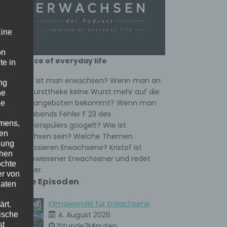
Eine
on
science of everyday life
te in
Wann ist man erwachsen? Wenn man an
ng
der Wursttheke keine Wurst mehr auf die
he
Hand angeboten bekommt? Wenn man
ne
spät abends Fehler F 23 des
amens,
Geschirrspülers googelt? Wie ist
nen
Erwachsen sein? Welche Themen
nung
interessieren Erwachsene? Kristof ist
chen
ausgewiesener Erwachsener und redet
öchte
darüber.
er von
Neue Episoden
Daten
Klimawandel für Erwachsene
rt.
ische
4. August 2026
st
1Stunde3Minuten