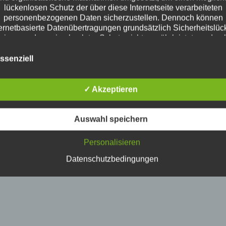
lückenlosen Schutz der über diese Internetseite verarbeiteten
personenbezogenen Daten sicherzustellen. Dennoch können
ternetbasierte Datenübertragungen grundsätzlich Sicherheitslüc
eisen, sodass ein absoluter Schutz nicht gewährleistet werden 
Aus diesem Grund steht es jeder betroffenen Person frei,
sonenbezogene Daten auch auf alternativen Wegen, beispielsw
ssenziell
telefonisch, an uns zu übermitteln.
Begriffsbestimmungen
✓ Akzeptieren
Datenschutzerklärung beruht auf den Begrifflichkeiten, die durc
uropäischen Richtlinien- und Verordnungsgeber beim Erlass d
tenschutz-Grundverordnung (DS-GVO) verwendet wurden. Uns
Auswahl speichern
schutzerklärung soll sowohl für die Öffentlichkeit als auch für 
den und Geschäftspartner einfach lesbar und verständlich sein
Personalisieren
dies zu gewährleisten, möchten wir vorab die verwendeten
Begrifflichkeiten erläutern.
Datenschutzbedingungen
ir verwenden in dieser Datenschutzerklärung unter anderem d
folgenden Begriffe:
a) personenbezogene Daten
ersonenbezogene Daten sind alle Informationen, die sich auf ei
dentifizierte oder identifizierbare natürliche Person (im Folgend
etroffene Person") beziehen. Als identifizierbar wird eine natürli