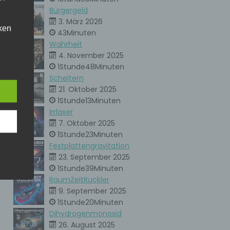
Bürgergeld
3. März 2026
ken
43Minuten
kann.
Wahrheit
4. November 2025
eise
1Stunde48Minuten
Scheitern
21. Oktober 2025
h den
1Stunde13Minuten
er
Irrlaser
ere
7. Oktober 2025
unsere
1Stunde23Minuten
. Um
Festplattengravitation
23. September 2025
ie
1Stunde39Minuten
RaumZeitRuckler
9. September 2025
1Stunde20Minuten
ne
Dihydrogenmonoxid
en
che
26. August 2025