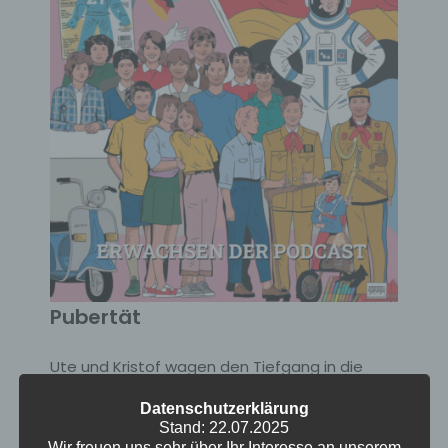
Pubertät
Ute und Kristof wagen den Tiefgang in die
unberechenbare Welt der Pubertät! Von
Datenschutzerklärung
hormonellen Stürmen und Identitätskrisen bis
Stand: 22.07.2025
hin zu peinlichen Bravo-Erinnerungen und dem
Wir freuen uns sehr über Ihr Interesse an unserem