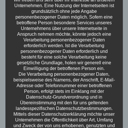
ewigen Kampf um mehr Freiheit - hier kommt
Unternehmen. Eine Nutzung der Internetseiten ist
grundsätzlich ohne jede Angabe
alles auf den Tisch, was Eltern von Teenagern
personenbezogener Daten möglich. Sofern eine
zum Schwitzen bringt. Natürlich garniert mit
betroffene Person besondere Services unseres
jeder Menge wissenschaftlich fundierten
Unternehmens über unsere Internetseite in
Insights (ja, das Teenager-Gehirn ist wirklich
Anspruch nehmen möchte, könnte jedoch eine
Verarbeitung personenbezogener Daten
ein Mysterium!) und praktischen Tipps für alle,
erforderlich werden. Ist die Verarbeitung
die gerade selbst mit Pubertieren ringen. Ute
personenbezogener Daten erforderlich und
schwört dabei auf die magische Kraft der
besteht für eine solche Verarbeitung keine
Atemübung (die ihr übrigens auch aus dem
gesetzliche Grundlage, holen wir generell eine
Einwilligung der betroffenen Person ein.
Geburtsvorbereitungskurs kennt!), während
Die Verarbeitung personenbezogener Daten,
Kristof von seinen persönlichen
beispielsweise des Namens, der Anschrift, E-Mail-
Rettungsaktionen aus dem Party-Chaos
Adresse oder Telefonnummer einer betroffenen
berichtet.
Person, erfolgt stets im Einklang mit der
Datenschutz-Grundverordnung und in
Erwachsen – der Podcast
Übereinstimmung mit den für uns geltenden
landesspezifischen Datenschutzbestimmungen.
Mittels dieser Datenschutzerklärung möchte unser
Unternehmen die Öffentlichkeit über Art, Umfang
und Zweck der von uns erhobenen, genutzten und