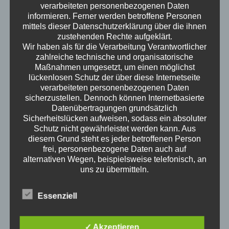
verarbeiteten personenbezogenen Daten
informieren. Ferner werden betroffene Personen
mittels dieser Datenschutzerklärung über die ihnen
zustehenden Rechte aufgeklärt.
Wir haben als für die Verarbeitung Verantwortlicher
zahlreiche technische und organisatorische
Maßnahmen umgesetzt, um einen möglichst
lückenlosen Schutz der über diese Internetseite
verarbeiteten personenbezogenen Daten
sicherzustellen. Dennoch können Internetbasierte
Datenübertragungen grundsätzlich
Sicherheitslücken aufweisen, sodass ein absoluter
Schutz nicht gewährleistet werden kann. Aus
diesem Grund steht es jeder betroffenen Person
science of everyday life
frei, personenbezogene Daten auch auf
alternativen Wegen, beispielsweise telefonisch, an
Wann ist man erwachsen? Wenn man an der
uns zu übermitteln.
Wursttheke keine Wurst mehr auf die Hand
Begriffsbestimmungen
angeboten bekommt? Wenn man spät abends
Die Datenschutzerklärung beruht auf den
Essenziell
Fehler F 23 des Geschirrspülers googelt? Wie ist
Begrifflichkeiten, die durch den Europäischen
Erwachsen sein? Welche Themen interessieren
Richtlinien- und Verordnungsgeber beim Erlass
Erwachsene? Kristof ist ausgewiesener
der Datenschutz-Grundverordnung (DS-GVO)
✓ Akzeptieren