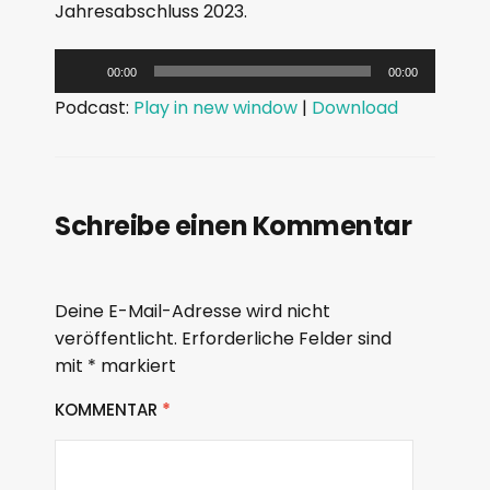
Jahresabschluss 2023.
A
00:00
00:00
u
Podcast:
Play in new window
|
Download
d
i
o
-
Schreibe einen Kommentar
P
l
a
Deine E-Mail-Adresse wird nicht
y
veröffentlicht.
Erforderliche Felder sind
mit
*
markiert
e
r
KOMMENTAR
*