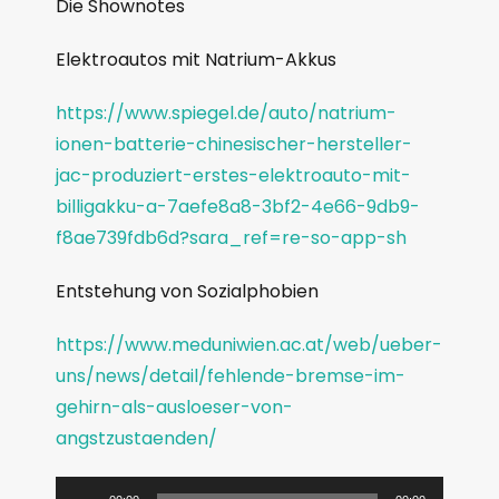
Die Shownotes
Elektroautos mit Natrium-Akkus
https://www.spiegel.de/auto/natrium-
ionen-batterie-chinesischer-hersteller-
jac-produziert-erstes-elektroauto-mit-
billigakku-a-7aefe8a8-3bf2-4e66-9db9-
f8ae739fdb6d?sara_ref=re-so-app-sh
Entstehung von Sozialphobien
https://www.meduniwien.ac.at/web/ueber-
uns/news/detail/fehlende-bremse-im-
gehirn-als-ausloeser-von-
angstzustaenden/
A