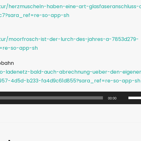
atur/herzmuscheln-haben-eine-art-glasfaseranschluss-
c7?sara_ref=re-so-app-sh
atur/moorfrosch-ist-der-lurch-des-jahres-a-7853d279-
f=re-so-app-sh
tobahn
auto-ladenetz-bald-auch-abrechnung-ueber-den-eigene
957-4d5d-b233-fa4d9c61d855?sara_ref=re-so-app-sh
P
00:00
f
e
i
l
t