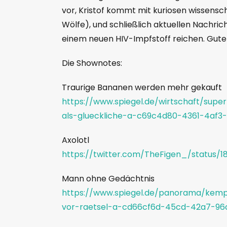
vor, Kristof kommt mit kuriosen wissensc
Wölfe), und schließlich aktuellen Nachric
einem neuen HIV-Impfstoff reichen. Gut
Die Shownotes:
Traurige Bananen werden mehr gekauft
https://www.spiegel.de/wirtschaft/sup
als-glueckliche-a-c69c4d80-4361-4af
Axolotl
https://twitter.com/TheFigen_/statu
Mann ohne Gedächtnis
https://www.spiegel.de/panorama/kemp
vor-raetsel-a-cd66cf6d-45cd-42a7-9