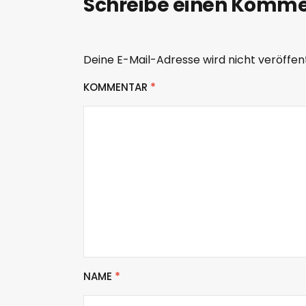
Schreibe einen Komm
P
l
a
Deine E-Mail-Adresse wird nicht veröffent
y
KOMMENTAR
*
e
r
NAME
*