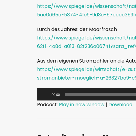
https://www.spiegel.de/wissenschaft/n
5ae0d65a-5374-41e9-9d3c-57eeec3591
Lurch des Jahres: der Moorfrosch
https://www.spiegel.de/wissenschaft/n
62f1-4a8d-a013-82f236a0674f?sara_re
Aus dem eigenen Stromzähler an die Au
https://www.spiegel.de/wirtschaft/e-
stromanbieter-moeglich-a-26327ba9-c
A
00:00
u
Podcast:
Play in new window
|
Download
d
i
o
-