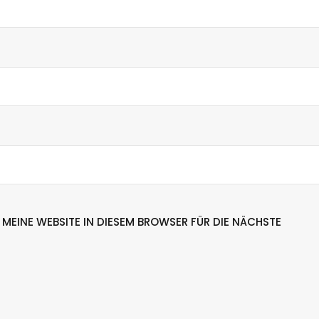
b
e
n
u
t
z
e
n
,
u
m
 MEINE WEBSITE IN DIESEM BROWSER FÜR DIE NÄCHSTE
d
i
e
L
a