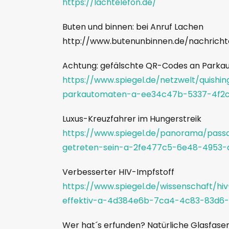
https://lachtelefon.de/
Buten und binnen: bei Anruf Lachen
http://www.butenunbinnen.de/nachrichte
Achtung: gefälschte QR-Codes an Park
https://www.spiegel.de/netzwelt/quishi
parkautomaten-a-ee34c47b-5337-4f2c
Luxus-Kreuzfahrer im Hungerstreik
https://www.spiegel.de/panorama/passag
getreten-sein-a-2fe477c5-6e48-4953-
Verbesserter HIV-Impfstoff
https://www.spiegel.de/wissenschaft/hi
effektiv-a-4d384e6b-7ca4-4c83-83d6
Wer hat´s erfunden? Natürliche Glasfase