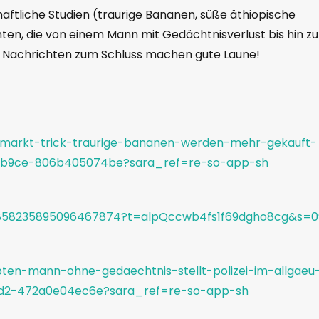
haftliche Studien (traurige Bananen, süße äthiopische
hten, die von einem Mann mit Gedächtnisverlust bis hin zu
e Nachrichten zum Schluss machen gute Laune!
ermarkt-trick-traurige-bananen-werden-mehr-gekauft-
3-b9ce-806b405074be?sara_ref=re-so-app-sh
s/1858235895096467874?t=alpQccwb4fs1f69dgho8cg&s=0
ten-mann-ohne-gedaechtnis-stellt-polizei-im-allgaeu
6d2-472a0e04ec6e?sara_ref=re-so-app-sh