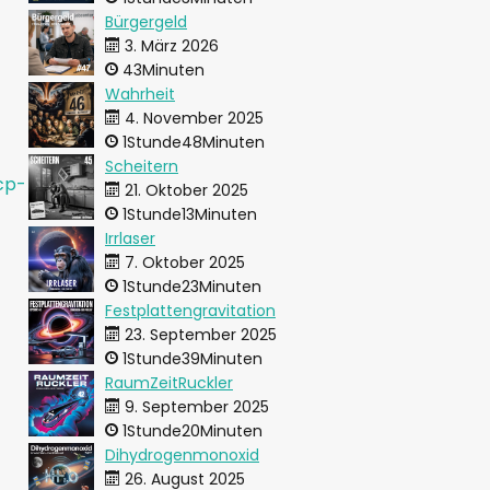
Bürgergeld
3. März 2026
43Minuten
Wahrheit
4. November 2025
1Stunde48Minuten
-
Scheitern
cp-
21. Oktober 2025
1Stunde13Minuten
Irrlaser
7. Oktober 2025
1Stunde23Minuten
-
Festplattengravitation
23. September 2025
1Stunde39Minuten
RaumZeitRuckler
9. September 2025
1Stunde20Minuten
Dihydrogenmonoxid
26. August 2025