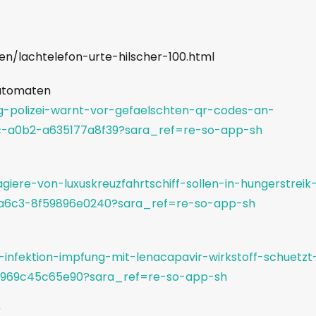
n/lachtelefon-urte-hilscher-100.html
automaten
ng-polizei-warnt-vor-gefaelschten-qr-codes-an-
-a0b2-a635177a8f39?sara_ref=re-so-app-sh
iere-von-luxuskreuzfahrtschiff-sollen-in-hungerstreik
a6c3-8f59896e0240?sara_ref=re-so-app-sh
v-infektion-impfung-mit-lenacapavir-wirkstoff-schuetzt
-969c45c65e90?sara_ref=re-so-app-sh
r