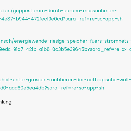
/medizin/grippestamm-durch-corona-massnahmen-
7-4e87-b944-472fec19e0cd?sara_ref=re-so-app-sh
ensch/energiewende-riesige-speicher-fuers-stromnetz
e79edc-91a7-421b-a1b8-8c3b5e39645b?sara_ref=re-xx-
uheit-unter-grossen-raubtieren-der-aethiopische-wolf
ed0-aad60e5ea4db?sara_ref=re-so-app-sh
hlung