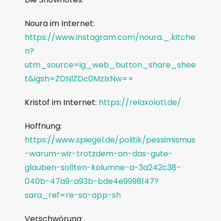
Noura im Internet:
https://www.instagram.com/noura._.kitche
n?
utm_source=ig_web_button_share_shee
t&igsh=ZDNlZDc0MzIxNw==
Kristof im Internet:
https://relaxolotl.de/
Hoffnung:
https://www.spiegel.de/politik/pessimismus
-warum-wir-trotzdem-an-das-gute-
glauben-sollten-kolumne-a-3a242c38-
040b-47a9-a93b-bde4e9998147?
sara_ref=re-so-app-sh
Verschwörung: