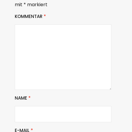
mit
*
markiert
e
r
KOMMENTAR
*
NAME
*
E-MAIL
*