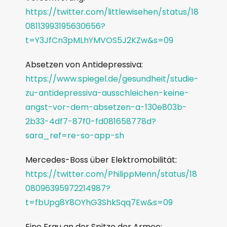
https://twitter.com/littlewisehen/status/18
08113993195630656?
t=Y3JfCn3pMLhYMVOS5J2KZw&s=09
Absetzen von Antidepressiva:
https://www.spiegel.de/gesundheit/studie-
zu-antidepressiva-ausschleichen-keine-
angst-vor-dem-absetzen-a-130e803b-
2b33-4df7-87f0-fd081658778d?
sara_ref=re-so-app-sh
Mercedes-Boss über Elektromobilität:
https://twitter.com/PhilippMenn/status/18
08096395972214987?
t=fbUpg8Y8OYhG3ShkSqq7Ew&s=09
Eine Frau an der Spitze der Armee: