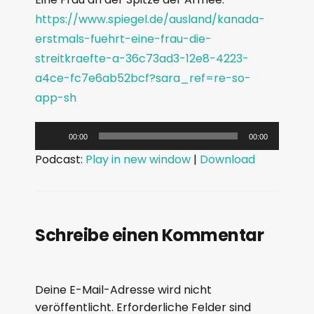
https://www.spiegel.de/ausland/kanada-
erstmals-fuehrt-eine-frau-die-
streitkraefte-a-36c73ad3-12e8-4223-
a4ce-fc7e6ab52bcf?sara_ref=re-so-
app-sh
A
00:00
00:00
u
Podcast:
Play in new window
|
Download
d
i
o
-
Schreibe einen Kommentar
P
l
a
Deine E-Mail-Adresse wird nicht
y
veröffentlicht.
Erforderliche Felder sind