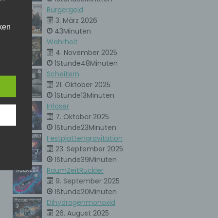
Bürgergeld
3. März 2026
ken
43Minuten
kann.
Wahrheit
4. November 2025
eise
1Stunde48Minuten
Scheitern
21. Oktober 2025
h den
1Stunde13Minuten
er
Irrlaser
ere
7. Oktober 2025
unsere
1Stunde23Minuten
. Um
Festplattengravitation
23. September 2025
ie
1Stunde39Minuten
RaumZeitRuckler
9. September 2025
1Stunde20Minuten
ne
Dihydrogenmonoxid
en
che
26. August 2025