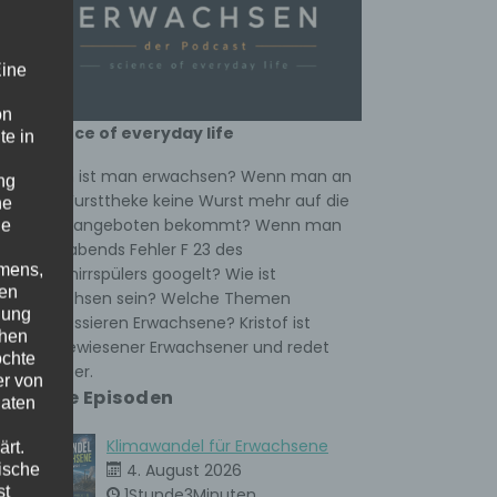
und
 den
Eine
on
science of everyday life
te in
Wann ist man erwachsen? Wenn man an
ng
der Wursttheke keine Wurst mehr auf die
he
Hand angeboten bekommt? Wenn man
ne
spät abends Fehler F 23 des
amens,
Geschirrspülers googelt? Wie ist
nen
Erwachsen sein? Welche Themen
nung
interessieren Erwachsene? Kristof ist
chen
ausgewiesener Erwachsener und redet
öchte
darüber.
er von
Neue Episoden
Daten
Klimawandel für Erwachsene
rt.
ische
4. August 2026
st
1Stunde3Minuten