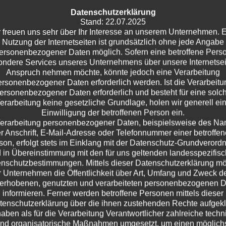
 Braunkohle und singt ein bisschen. Gute Vorsätze treten auf 
Datenschutzerklärung
n ihren Trash der Woche vor. Eine unterhaltsame Fahrt durch
Stand: 22.07.2025
 freuen uns sehr über Ihr Interesse an unserem Unternehmen. 
Nutzung der Internetseiten ist grundsätzlich ohne jede Angabe
ersonenbezogener Daten möglich. Sofern eine betroffene Pers
ndere Services unseres Unternehmens über unsere Internetsei
Anspruch nehmen möchte, könnte jedoch eine Verarbeitung
ersonenbezogener Daten erforderlich werden. Ist die Verarbeitu
ersonenbezogener Daten erforderlich und besteht für eine solc
erarbeitung keine gesetzliche Grundlage, holen wir generell ei
Einwilligung der betroffenen Person ein.
erarbeitung personenbezogener Daten, beispielsweise des N
r Anschrift, E-Mail-Adresse oder Telefonnummer einer betroffe
son, erfolgt stets im Einklang mit der Datenschutz-Grundverord
 in Übereinstimmung mit den für uns geltenden landesspezifis
nschutzbestimmungen. Mittels dieser Datenschutzerklärung m
 Unternehmen die Öffentlichkeit über Art, Umfang und Zweck d
erhobenen, genutzten und verarbeiteten personenbezogenen 
informieren. Ferner werden betroffene Personen mittels dieser
tenschutzerklärung über die ihnen zustehenden Rechte aufgeklä
haben als für die Verarbeitung Verantwortlicher zahlreiche techn
nd organisatorische Maßnahmen umgesetzt, um einen möglich