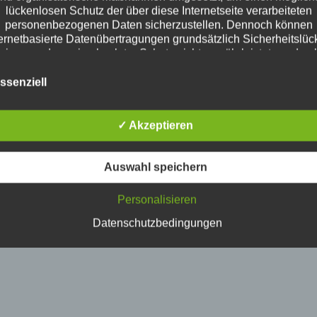
lückenlosen Schutz der über diese Internetseite verarbeiteten
personenbezogenen Daten sicherzustellen. Dennoch können
ternetbasierte Datenübertragungen grundsätzlich Sicherheitslüc
eisen, sodass ein absoluter Schutz nicht gewährleistet werden 
Aus diesem Grund steht es jeder betroffenen Person frei,
sonenbezogene Daten auch auf alternativen Wegen, beispielsw
ssenziell
telefonisch, an uns zu übermitteln.
Begriffsbestimmungen
✓ Akzeptieren
Datenschutzerklärung beruht auf den Begrifflichkeiten, die durc
uropäischen Richtlinien- und Verordnungsgeber beim Erlass d
tenschutz-Grundverordnung (DS-GVO) verwendet wurden. Uns
Auswahl speichern
schutzerklärung soll sowohl für die Öffentlichkeit als auch für 
den und Geschäftspartner einfach lesbar und verständlich sein
Personalisieren
dies zu gewährleisten, möchten wir vorab die verwendeten
Begrifflichkeiten erläutern.
Datenschutzbedingungen
ir verwenden in dieser Datenschutzerklärung unter anderem d
folgenden Begriffe:
a) personenbezogene Daten
ersonenbezogene Daten sind alle Informationen, die sich auf ei
dentifizierte oder identifizierbare natürliche Person (im Folgend
etroffene Person") beziehen. Als identifizierbar wird eine natürli