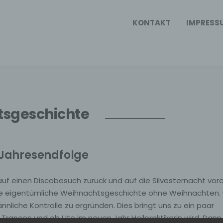
KONTAKT
IMPRESS
sgeschichte
e Jahresendfolge
 auf einen Discobesuch zurück und auf die Silvesternacht vora
ine eigentümliche Weihnachtsgeschichte ohne Weihnachten.
nnliche Kontrolle zu ergründen. Dies bringt uns zu ein paar
Trancen und ob Ute im neuen Jahr Heilpraktikerin wird. Dann