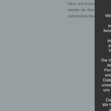
führt uns Kristof in die
wieder ab. Beide stelle
Jahresabschluss 2023.
Wir
p
beso
p
p
V
Die V
de
Per
und
Date
unser
uns 
Da
Wir 
u